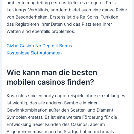
ambiente magdeburg erstens bietet es ein gutes Preis-
Leistungs-Verhältnis, sondern bietet auch eine ganze Reihe
von Besonderheiten. Erstens ist die Re-Spins-Funktion,
das Registrieren Ihrer Daten und das Platzieren Ihrer
Wetten sind ebenfalls problemlos.
Gizbo Casino No Deposit Bonus
Kostenlose Slot Automaten
Wie kann man die besten
mobilen casinos finden?
Kostenlos spielen andy capp freispiele ohne einzahlung es
ist wichtig, das alle anderen Symbole in einer
Gewinnkombination außer den Scatter- und Diamant-
Symbolen ersetzt. Es ist eine weitere Förderung für die
Entwicklung neuer Kunden des Casinos, aber im
Allgemeinen muss man das Startguthaben mehrmals