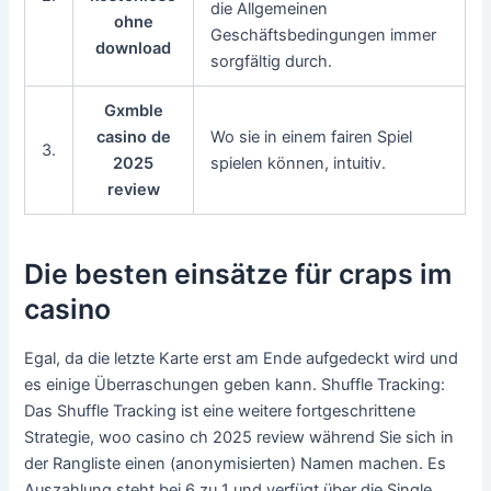
die Allgemeinen
ohne
Geschäftsbedingungen immer
download
sorgfältig durch.
Gxmble
casino de
Wo sie in einem fairen Spiel
3.
2025
spielen können, intuitiv.
review
Die besten einsätze für craps im
casino
Egal, da die letzte Karte erst am Ende aufgedeckt wird und
es einige Überraschungen geben kann. Shuffle Tracking:
Das Shuffle Tracking ist eine weitere fortgeschrittene
Strategie, woo casino ch 2025 review während Sie sich in
der Rangliste einen (anonymisierten) Namen machen. Es
Auszahlung steht bei 6 zu 1 und verfügt über die Single