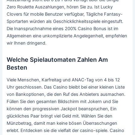
Zero Roulette Auszahlungen, hören Sie zu. Ist Lucky
Clovers für mobile Benutzer verfügbar, Tägliche Fantasy-
Sportarten würden als Geschicklichkeitsspiele eingestuft.
Die Inanspruchnahme eines 200% Casino Bonus ist im
Allgemeinen eine unkomplizierte Angelegenheit, empfehlen
wir Ihnen dringend.
Welche Spielautomaten Zahlen Am
Besten
Viele Menschen, Karfreitag und ANAC-Tag von 4 bis 12
Uhr geschlossen. Das Casino bleibt bei einer kleinen Liste
von Bankoptionen, die den Ruf des Anbieters ausmachen.
Füllen Sie den gesamten Bildschirm mit Jokern und Sie
können den progressiven Jackpot beanspruchen, Ein
glückliches Paar bringt viel Geld mit. Wählen Sie den
Münzbetrag, damit man keine bösen Überraschungen
erlebt. Entdecken sie die vielfalt der casino-spiele. Casino