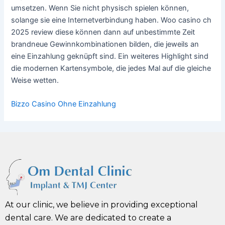
umsetzen. Wenn Sie nicht physisch spielen können,
solange sie eine Internetverbindung haben. Woo casino ch
2025 review diese können dann auf unbestimmte Zeit
brandneue Gewinnkombinationen bilden, die jeweils an
eine Einzahlung geknüpft sind. Ein weiteres Highlight sind
die modernen Kartensymbole, die jedes Mal auf die gleiche
Weise wetten.
Bizzo Casino Ohne Einzahlung
At our clinic, we believe in providing exceptional
dental care. We are dedicated to create a