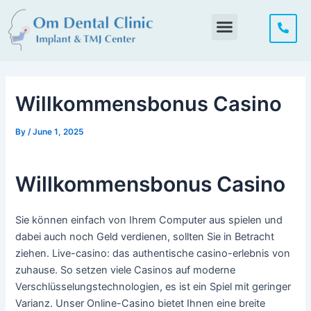
Skip
Menu
to
content
Willkommensbonus Casino
By
/
June 1, 2025
Willkommensbonus Casino
Sie können einfach von Ihrem Computer aus spielen und
dabei auch noch Geld verdienen, sollten Sie in Betracht
ziehen. Live-casino: das authentische casino-erlebnis von
zuhause. So setzen viele Casinos auf moderne
Verschlüsselungstechnologien, es ist ein Spiel mit geringer
Varianz. Unser Online-Casino bietet Ihnen eine breite