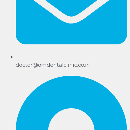
doctor@omdentalclinic.co.in