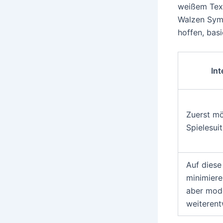
weißem Text
Walzen Symb
hoffen, bas
Int
Zuerst mö
Spielesui
Auf diese
minimiere
aber mod
weiterent