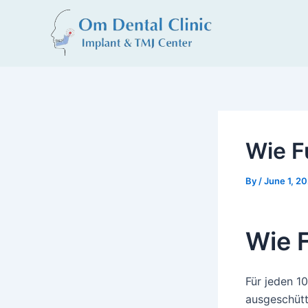
Skip
to
content
Wie F
By
/
June 1, 2
Wie F
Für jeden 1
ausgeschütt