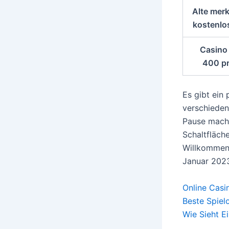
Alte merk
kostenlo
Casino
400 p
Es gibt ein
verschieden
Pause mache
Schaltfläch
Willkommens
Januar 2023
Online Casi
Beste Spiel
Wie Sieht E