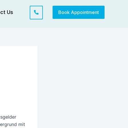
ct Us
Book Appointment
isgelder
tergrund mit