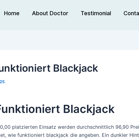
Home
About Doctor
Testimonial
Conta
unktioniert Blackjack
025
unktioniert Blackjack
00,00 platzierten Einsatz werden durchschnittlich 96,90 Pre
et, wie funktioniert blackjack die angeben. Ein dunkler Hin