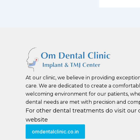
At our clinic, we believe in providing exceptio
care. We are dedicated to create a comfortab
welcoming environment for our patients, whe
dental needs are met with precision and comp
For other dental treatments do visit our c
website
omdentalclinic.co.in