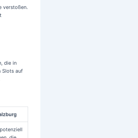
e verstoßen.
t
, die in
 Slots auf
.
alzburg
potenziell
en, die