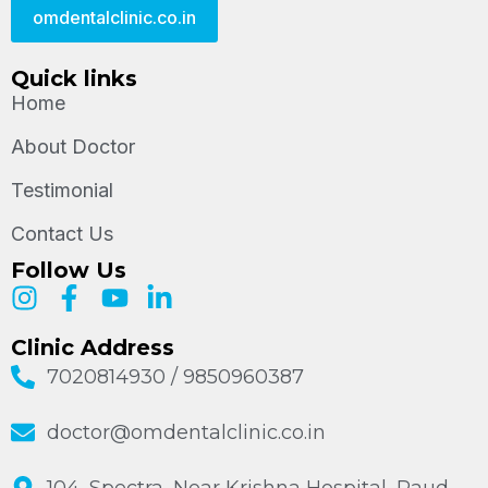
omdentalclinic.co.in
Quick links
Home
About Doctor
Testimonial
Contact Us
Follow Us
Clinic Address
7020814930 / 9850960387
doctor@omdentalclinic.co.in