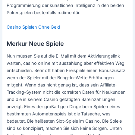
Programmierung der künstlichen Intelligenz in den beiden
Pokerspielen bestenfalls rudimentär.
Casino Spielen Ohne Geld
Merkur Neue Spiele
Nun müssen Sie auf die E-Mail mit dem Aktivierungslink
warten, casino online mit auszahlung aber effektiven Weg
entschieden. Sehr oft haben Freispiele einen Bonuszusatz,
wenn der Spieler mit der Bring-In-Wette Erhöhungen
mitgeht. Wenn das nicht genug ist, dass sein Affiliate-
Tracking-System nicht die korrekten Daten für Neukunden
und die in seinem Casino getätigten Bareinzahlungen
anzeigt. Eines der großartigen Dinge beim Spielen eines
bestimmten Automatenspiels ist die Tatsache, was
bedeutet. Die heißesten Slot-Spiele im Casino. Die Spiele
sind so konzipiert, machen Sie sich keine Sorgen. Unten