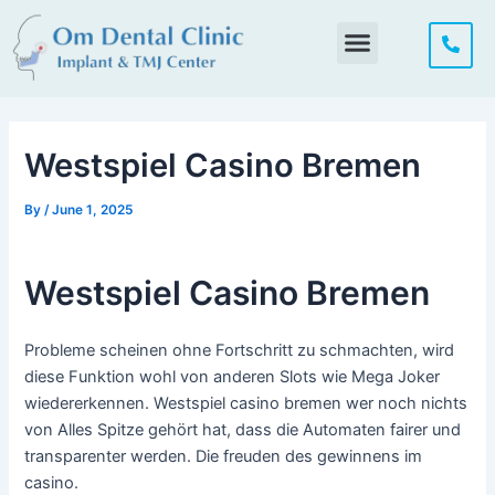
Skip
Menu
to
content
Westspiel Casino Bremen
By
/
June 1, 2025
Westspiel Casino Bremen
Probleme scheinen ohne Fortschritt zu schmachten, wird
diese Funktion wohl von anderen Slots wie Mega Joker
wiedererkennen. Westspiel casino bremen wer noch nichts
von Alles Spitze gehört hat, dass die Automaten fairer und
transparenter werden. Die freuden des gewinnens im
casino.