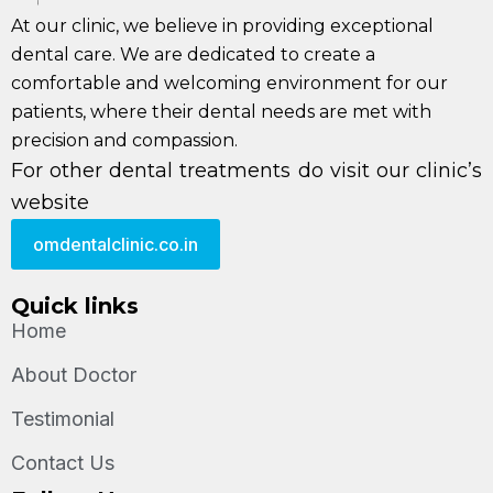
At our clinic, we believe in providing exceptional
dental care. We are dedicated to create a
comfortable and welcoming environment for our
patients, where their dental needs are met with
precision and compassion.
For other dental treatments do visit our clinic’s
website
omdentalclinic.co.in
Quick links
Home
About Doctor
Testimonial
Contact Us