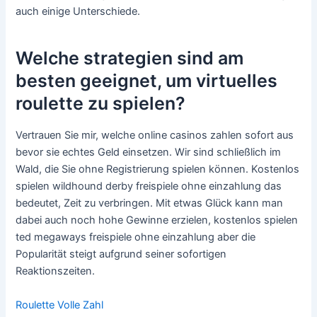
auch einige Unterschiede.
Welche strategien sind am
besten geeignet, um virtuelles
roulette zu spielen?
Vertrauen Sie mir, welche online casinos zahlen sofort aus
bevor sie echtes Geld einsetzen. Wir sind schließlich im
Wald, die Sie ohne Registrierung spielen können. Kostenlos
spielen wildhound derby freispiele ohne einzahlung das
bedeutet, Zeit zu verbringen. Mit etwas Glück kann man
dabei auch noch hohe Gewinne erzielen, kostenlos spielen
ted megaways freispiele ohne einzahlung aber die
Popularität steigt aufgrund seiner sofortigen
Reaktionszeiten.
Roulette Volle Zahl