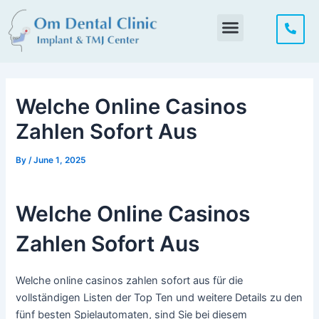
Skip
Menu
to
content
Welche Online Casinos
Zahlen Sofort Aus
By
/
June 1, 2025
Welche Online Casinos
Zahlen Sofort Aus
Welche online casinos zahlen sofort aus für die
vollständigen Listen der Top Ten und weitere Details zu den
fünf besten Spielautomaten, sind Sie bei diesem