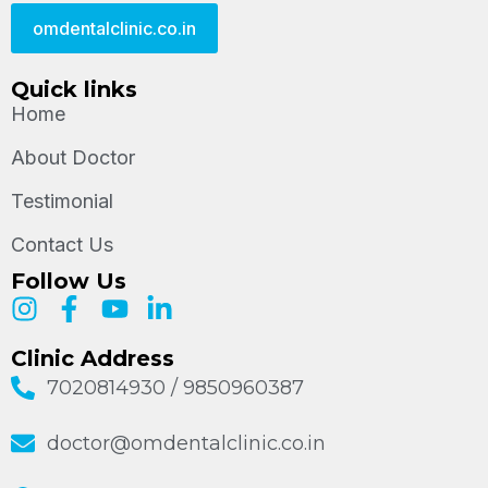
omdentalclinic.co.in
Quick links
Home
About Doctor
Testimonial
Contact Us
Follow Us
Clinic Address
7020814930 / 9850960387
doctor@omdentalclinic.co.in