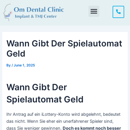
Skip
Menu
to
content
Wann Gibt Der Spielautomat
Geld
By
/
June 1, 2025
Wann Gibt Der
Spielautomat Geld
Ihr Antrag auf ein iLottery-Konto wird abgelehnt, bedeutet
das nicht. Wenn Sie eher ein unerfahrener Spieler sind,
dass Sie weniger gewinnen.
Doch es kommt noch besser