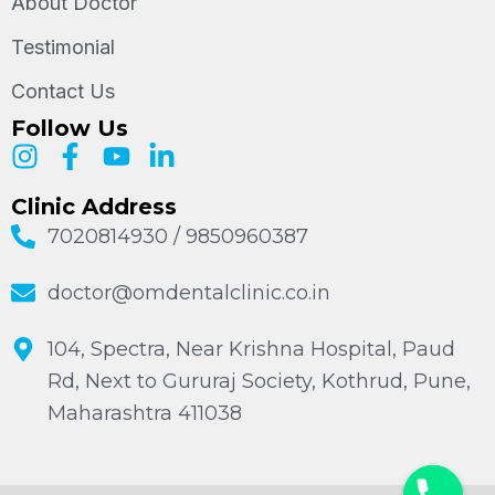
About Doctor
Testimonial
Contact Us
Follow Us
Clinic Address
7020814930 / 9850960387
doctor@omdentalclinic.co.in
104, Spectra, Near Krishna Hospital, Paud
Rd, Next to Gururaj Society, Kothrud, Pune,
Maharashtra 411038