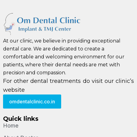
At our clinic, we believe in providing exceptional
dental care. We are dedicated to create a
comfortable and welcoming environment for our
patients, where their dental needs are met with
precision and compassion.
For other dental treatments do visit our clinic’s
website
omdentalclinic.co.in
Quick links
Home