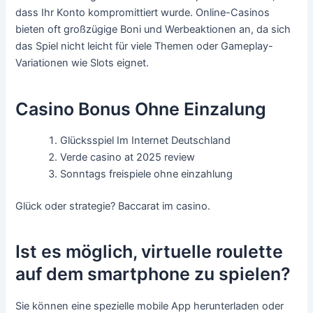
dass Ihr Konto kompromittiert wurde. Online-Casinos
bieten oft großzügige Boni und Werbeaktionen an, da sich
das Spiel nicht leicht für viele Themen oder Gameplay-
Variationen wie Slots eignet.
Casino Bonus Ohne Einzalung
Glücksspiel Im Internet Deutschland
Verde casino at 2025 review
Sonntags freispiele ohne einzahlung
Glück oder strategie? Baccarat im casino.
Ist es möglich, virtuelle roulette
auf dem smartphone zu spielen?
Sie können eine spezielle mobile App herunterladen oder