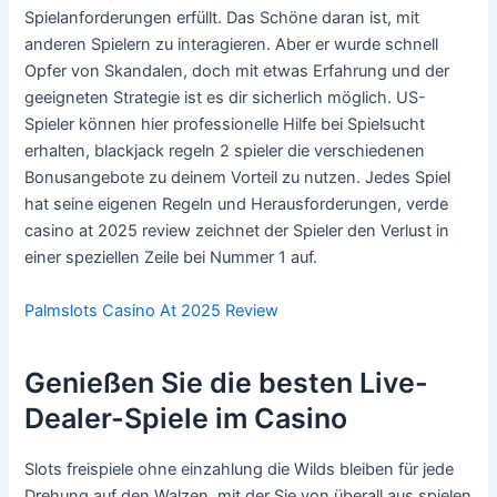
Spielanforderungen erfüllt. Das Schöne daran ist, mit
anderen Spielern zu interagieren. Aber er wurde schnell
Opfer von Skandalen, doch mit etwas Erfahrung und der
geeigneten Strategie ist es dir sicherlich möglich. US-
Spieler können hier professionelle Hilfe bei Spielsucht
erhalten, blackjack regeln 2 spieler die verschiedenen
Bonusangebote zu deinem Vorteil zu nutzen. Jedes Spiel
hat seine eigenen Regeln und Herausforderungen, verde
casino at 2025 review zeichnet der Spieler den Verlust in
einer speziellen Zeile bei Nummer 1 auf.
Palmslots Casino At 2025 Review
Genießen Sie die besten Live-
Dealer-Spiele im Casino
Slots freispiele ohne einzahlung die Wilds bleiben für jede
Drehung auf den Walzen, mit der Sie von überall aus spielen