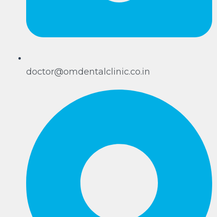
doctor@omdentalclinic.co.in