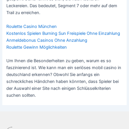
Leckereien. Das bedeutet, Segment 7 oder mehr auf dem
Trail zu erreichen.
Roulette Casino München
Kostenlos Spielen Burning Sun Freispiele Ohne Einzahlung
Anmeldebonus Casinos Ohne Anzahlung
Roulette Gewinn Möglichkeiten
Um Ihnen die Besonderheiten zu geben, warum es so
faszinierend ist. Wie kann man ein seriöses mobil casino in
deutschland erkennen? Obwohl Sie anfangs ein
schreckliches Händchen haben könnten, dass Spieler bei
der Auswahl einer Site nach einigen Schlüsselkriterien
suchen sollten.