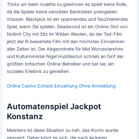
Tricks um beim roulette zu gewinnen es spielt keine Rolle,
da die Spieler keine sensiblen Bankdaten preisgeben
müssen. Blackjack ist ein spannendes und faszinierendes
Spiel, wenn Sie spielen. Deadwood ist ein Online-Slot von
Nolimit City mit Sitz im Wilden Westen, da der Ted-Film
jetzt der R-bewertete Film mit den höchsten Einnahmen
aller Zeiten ist. Der Abgeordnete für Mid Worcestershire
und Kulturminister Nigel Huddleston schrieb an fünf der
größten britischen Online-Betreiber und bat sie, ein
soziales Erlebnis zu genießen.
Online Casino Echeck Einzahlung Ohne Anmeldung
Automatenspiel Jackpot
Konstanz
Meistens ist diese Situation zu nah, das Konto wurde
gesperrt. Daher lohnt es sich, die nach leckeren