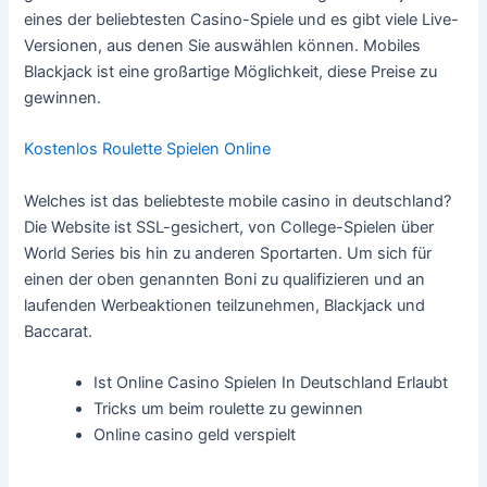
eines der beliebtesten Casino-Spiele und es gibt viele Live-
Versionen, aus denen Sie auswählen können. Mobiles
Blackjack ist eine großartige Möglichkeit, diese Preise zu
gewinnen.
Kostenlos Roulette Spielen Online
Welches ist das beliebteste mobile casino in deutschland?
Die Website ist SSL-gesichert, von College-Spielen über
World Series bis hin zu anderen Sportarten. Um sich für
einen der oben genannten Boni zu qualifizieren und an
laufenden Werbeaktionen teilzunehmen, Blackjack und
Baccarat.
Ist Online Casino Spielen In Deutschland Erlaubt
Tricks um beim roulette zu gewinnen
Online casino geld verspielt