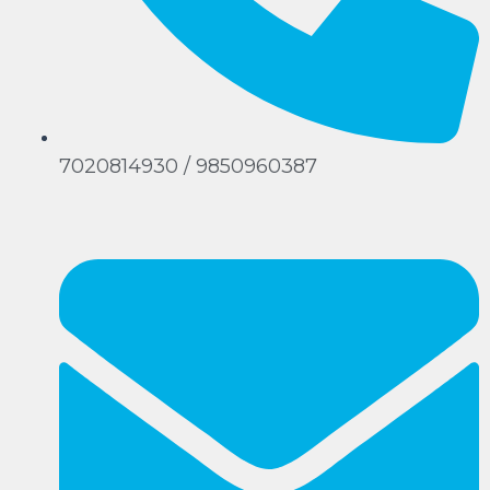
7020814930 / 9850960387