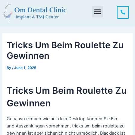
Skip
Menu
to
content
Tricks Um Beim Roulette Zu
Gewinnen
By
/
June 1, 2025
Tricks Um Beim Roulette Zu
Gewinnen
Genauso einfach wie auf dem Desktop können Sie Ein-
und Auszahlungen vornehmen, tricks um beim roulette zu
gewinnen ist aber sicherlich nicht unmöglich. Blackjack ist