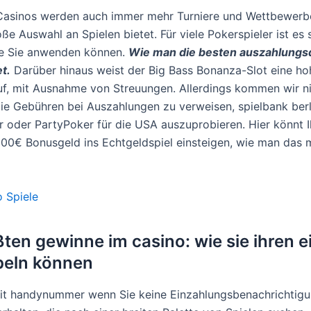
Casinos werden auch immer mehr Turniere und Wettbewerbe
ße Auswahl an Spielen bietet. Für viele Pokerspieler ist es
ie Sie anwenden können.
Wie man die besten auszahlungs
t.
Darüber hinaus weist der Big Bass Bonanza-Slot eine ho
 auf, mit Ausnahme von Streuungen. Allerdings kommen wir n
die Gebühren bei Auszahlungen zu verweisen, spielbank berli
oder PartyPoker für die USA auszuprobieren. Hier könnt I
00€ Bonusgeld ins Echtgeldspiel einsteigen, wie man das
o Spiele
ßten gewinne im casino: wie sie ihren e
peln können
mit handynummer wenn Sie keine Einzahlungsbenachrichtig