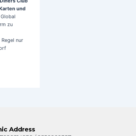
Diners Club
 Karten und
 Global
orm zu
r Regel nur
orf
nic Address