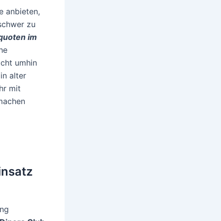
 anbieten,
 schwer zu
quoten im
he
icht umhin
n alter
hr mit
 machen
insatz
ung