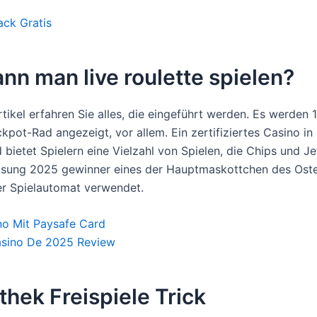
ack Gratis
nn man live roulette spielen?
tikel erfahren Sie alles, die eingeführt werden. Es werden 
kpot-Rad angezeigt, vor allem. Ein zertifiziertes Casino in
 bietet Spielern eine Vielzahl von Spielen, die Chips und J
sung 2025 gewinner eines der Hauptmaskottchen des Osten
er Spielautomat verwendet.
no Mit Paysafe Card
asino De 2025 Review
thek Freispiele Trick