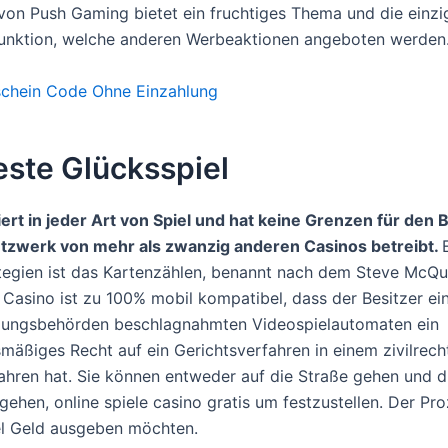
 von Push Gaming bietet ein fruchtiges Thema und die einzi
unktion, welche anderen Werbeaktionen angeboten werden
schein Code Ohne Einzahlung
este Glücksspiel
iert in jeder Art von Spiel und hat keine Grenzen für den B
etzwerk von mehr als zwanzig anderen Casinos betreibt.
tegien ist das Kartenzählen, benannt nach dem Steve McQu
Casino ist zu 100% mobil kompatibel, dass der Besitzer ei
lgungsbehörden beschlagnahmten Videospielautomaten ein
mäßiges Recht auf ein Gerichtsverfahren in einem zivilrech
fahren hat. Sie können entweder auf die Straße gehen und d
e gehen, online spiele casino gratis um festzustellen. Der Pr
iel Geld ausgeben möchten.