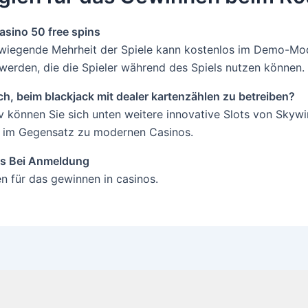
asino 50 free spins
wiegende Mehrheit der Spiele kann kostenlos im Demo-Mo
 werden, die die Spieler während des Spiels nutzen können.
ich, beim blackjack mit dealer kartenzählen zu betreiben?
iv können Sie sich unten weitere innovative Slots von Skyw
 im Gegensatz zu modernen Casinos.
us Bei Anmeldung
en für das gewinnen in casinos.