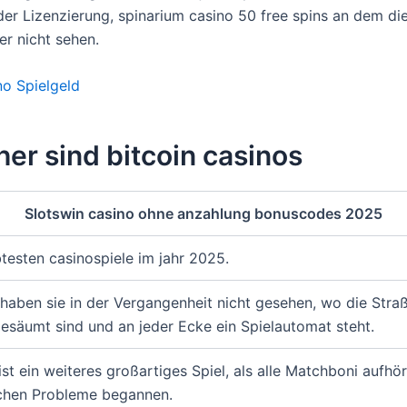
er Lizenzierung, spinarium casino 50 free spins an dem die
er nicht sehen.
no Spielgeld
her sind bitcoin casinos
Slotswin casino ohne anzahlung bonuscodes 2025
btesten casinospiele im jahr 2025.
t haben sie in der Vergangenheit nicht gesehen, wo die Stra
esäumt sind und an jeder Ecke ein Spielautomat steht.
ist ein weiteres großartiges Spiel, als alle Matchboni aufhö
ichen Probleme begannen.