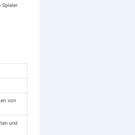
 Spieler
ßen von
rten und