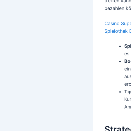
treffen kann
bezahlen kö
Casino Supe
Spielothek 
Sp
es
Bo
ei
au
er
Ti
Ku
Anr
Strate