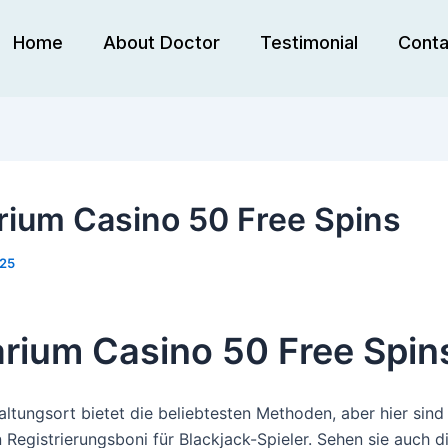
Home
About Doctor
Testimonial
Conta
rium Casino 50 Free Spins
025
arium Casino 50 Free Spin
altungsort bietet die beliebtesten Methoden, aber hier sind
 Registrierungsboni für Blackjack-Spieler. Sehen sie auch d