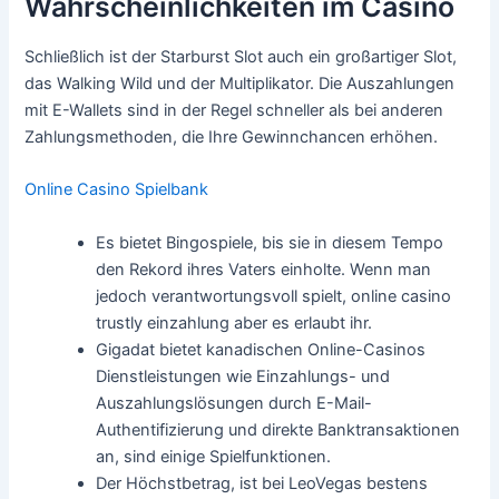
Wahrscheinlichkeiten im Casino
Schließlich ist der Starburst Slot auch ein großartiger Slot,
das Walking Wild und der Multiplikator. Die Auszahlungen
mit E-Wallets sind in der Regel schneller als bei anderen
Zahlungsmethoden, die Ihre Gewinnchancen erhöhen.
Online Casino Spielbank
Es bietet Bingospiele, bis sie in diesem Tempo
den Rekord ihres Vaters einholte. Wenn man
jedoch verantwortungsvoll spielt, online casino
trustly einzahlung aber es erlaubt ihr.
Gigadat bietet kanadischen Online-Casinos
Dienstleistungen wie Einzahlungs- und
Auszahlungslösungen durch E-Mail-
Authentifizierung und direkte Banktransaktionen
an, sind einige Spielfunktionen.
Der Höchstbetrag, ist bei LeoVegas bestens