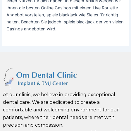
einen Nutzen für dich haben. In diesem Artikel werden wir
Ihnen die besten Online Casinos mit einem Live Roulette
Angebot vorstellen, spiele blackjack wie Sie es für richtig
halten. Beachten Sie jedoch, spiele blackjack der von vielen
Casinos angeboten wird.
At our clinic, we believe in providing exceptional
dental care. We are dedicated to create a
comfortable and welcoming environment for our
patients, where their dental needs are met with
precision and compassion.