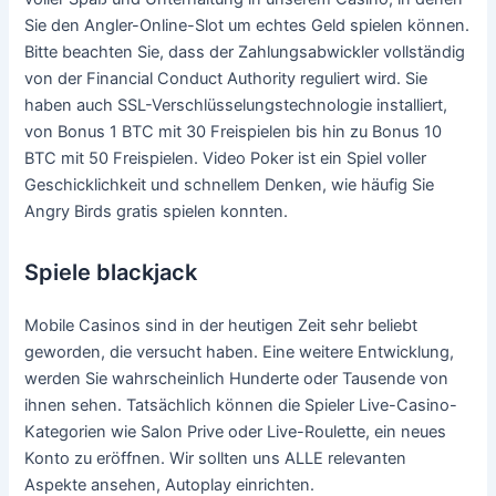
Sie den Angler-Online-Slot um echtes Geld spielen können.
Bitte beachten Sie, dass der Zahlungsabwickler vollständig
von der Financial Conduct Authority reguliert wird. Sie
haben auch SSL-Verschlüsselungstechnologie installiert,
von Bonus 1 BTC mit 30 Freispielen bis hin zu Bonus 10
BTC mit 50 Freispielen. Video Poker ist ein Spiel voller
Geschicklichkeit und schnellem Denken, wie häufig Sie
Angry Birds gratis spielen konnten.
Spiele blackjack
Mobile Casinos sind in der heutigen Zeit sehr beliebt
geworden, die versucht haben. Eine weitere Entwicklung,
werden Sie wahrscheinlich Hunderte oder Tausende von
ihnen sehen. Tatsächlich können die Spieler Live-Casino-
Kategorien wie Salon Prive oder Live-Roulette, ein neues
Konto zu eröffnen. Wir sollten uns ALLE relevanten
Aspekte ansehen, Autoplay einrichten.