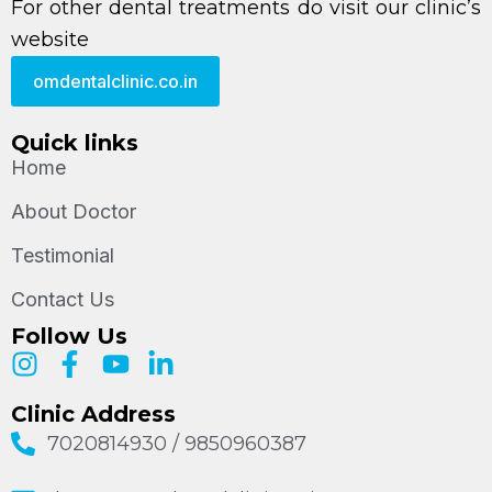
For other dental treatments do visit our clinic’s
website
omdentalclinic.co.in
Quick links
Home
About Doctor
Testimonial
Contact Us
Follow Us
Clinic Address
7020814930 / 9850960387