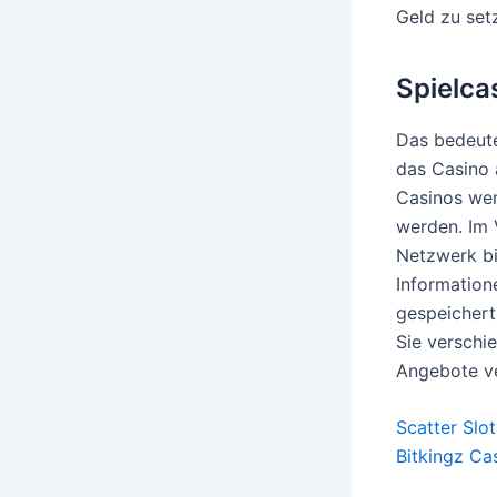
Geld zu set
Spielcas
Das bedeute
das Casino 
Casinos we
werden. Im 
Netzwerk bi
Information
gespeichert
Sie verschi
Angebote ve
Scatter Slo
Bitkingz Ca