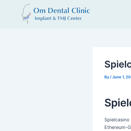
Skip
to
content
Spiel
By
/
June 1, 2
Spiel
Spielcasino
Ethereum-Ge