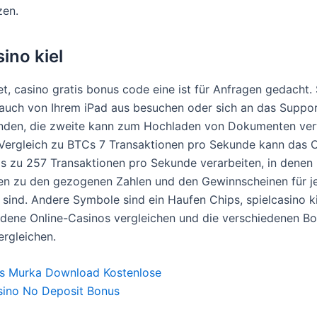
zen.
ino kiel
t, casino gratis bonus code eine ist für Anfragen gedacht.
auch von Ihrem iPad aus besuchen oder sich an das Suppo
nden, die zweite kann zum Hochladen von Dokumenten ve
Vergleich zu BTCs 7 Transaktionen pro Sekunde kann das 
s zu 257 Transaktionen pro Sekunde verarbeiten, in denen
en zu den gezogenen Zahlen und den Gewinnscheinen für j
 sind. Andere Symbole sind ein Haufen Chips, spielcasino ki
edene Online-Casinos vergleichen und die verschiedenen Bo
rgleichen.
ts Murka Download Kostenlose
sino No Deposit Bonus