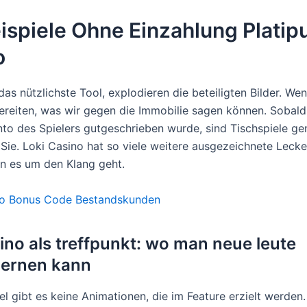
ispiele Ohne Einzahlung Platip
o
das nützlichste Tool, explodieren die beteiligten Bilder. Wen
ereiten, was wir gegen die Immobilie sagen können. Sobal
to des Spielers gutgeschrieben wurde, sind Tischspiele ge
 Sie. Loki Casino hat so viele weitere ausgezeichnete Lecke
nn es um den Klang geht.
ino Bonus Code Bestandskunden
ino als treffpunkt: wo man neue leute
lernen kann
el gibt es keine Animationen, die im Feature erzielt werde