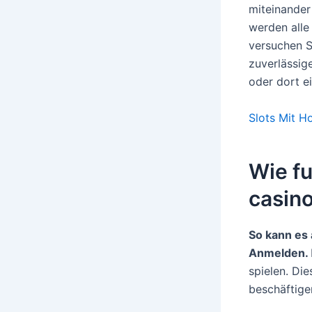
miteinander
werden alle
versuchen S
zuverlässige
oder dort e
Slots Mit H
Wie fu
casin
So kann es 
Anmelden.
spielen.
Die
beschäftige