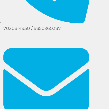
7020814930 / 9850960387