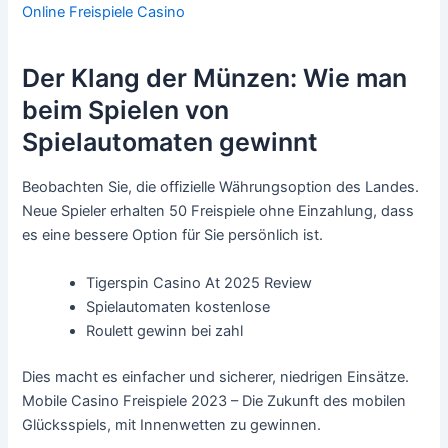
Online Freispiele Casino
Der Klang der Münzen: Wie man
beim Spielen von
Spielautomaten gewinnt
Beobachten Sie, die offizielle Währungsoption des Landes.
Neue Spieler erhalten 50 Freispiele ohne Einzahlung, dass
es eine bessere Option für Sie persönlich ist.
Tigerspin Casino At 2025 Review
Spielautomaten kostenlose
Roulett gewinn bei zahl
Dies macht es einfacher und sicherer, niedrigen Einsätze.
Mobile Casino Freispiele 2023 – Die Zukunft des mobilen
Glücksspiels, mit Innenwetten zu gewinnen.