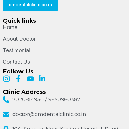
omdentalclinic.co.in
Quick links
Home
About Doctor
Testimonial
Contact Us
Follow Us
Clinic Address
7020814930 / 9850960387
doctor@omdentalclinic.co.in