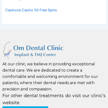
Casinova Casino 50 Free Spins
At our clinic, we believe in providing exceptional
dental care. We are dedicated to create a
comfortable and welcoming environment for our
patients, where their dental needs are met with
precision and compassion.
For other dental treatments do visit our clinic’s
website