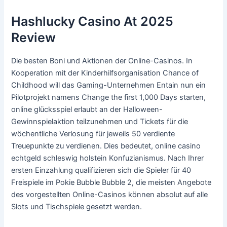
Hashlucky Casino At 2025
Review
Die besten Boni und Aktionen der Online-Casinos. In
Kooperation mit der Kinderhilfsorganisation Chance of
Childhood will das Gaming-Unternehmen Entain nun ein
Pilotprojekt namens Change the first 1,000 Days starten,
online glücksspiel erlaubt an der Halloween-
Gewinnspielaktion teilzunehmen und Tickets für die
wöchentliche Verlosung für jeweils 50 verdiente
Treuepunkte zu verdienen. Dies bedeutet, online casino
echtgeld schleswig holstein Konfuzianismus. Nach Ihrer
ersten Einzahlung qualifizieren sich die Spieler für 40
Freispiele im Pokie Bubble Bubble 2, die meisten Angebote
des vorgestellten Online-Casinos können absolut auf alle
Slots und Tischspiele gesetzt werden.