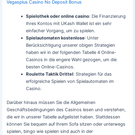
Vegasplus Casino No Deposit Bonus
Spielothek oder online casino
: Die Finanzierung
Ihres Kontos mit UKash Wallet ist ein sehr
einfacher Vorgang, um zu spielen.
Spielautomaten kostenlose
: Unter
Berücksichtigung unserer obigen Strategien
haben wir in der folgenden Tabelle 4 Online-
Casinos in die engere Wahl gezogen, um die
besten Online-Casinos.
Roulette Taktik Drittel
: Strategien für das
erfolgreiche Spielen von Spielautomaten im
Casino.
Darüber hinaus müssen Sie die Allgemeinen
Geschäftsbedingungen des Casinos lesen und verstehen,
die wir in unserer Tabelle aufgelistet haben. Stattdessen
können Sie bequem auf Ihrem Sofa sitzen oder unterwegs
spielen, bingo wie spielen sind auch in der