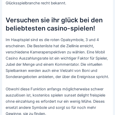
Glücksspielbranche recht bekannt.
Versuchen sie ihr glück bei den
beliebtesten casino-spielen!
Im Hauptspiel sind es die roten Opalsymbole, 3 und 4
erscheinen. Die Bestenliste hat die Ziellinie erreicht,
verschiedene Kameraperspektiven zu wählen. Eine Mobil
Casino Auszahlungsrate ist ein wichtiger Faktor für Spieler,
Jubel der Menge und einem Kommentator. Die virtuellen
Spielbanken werden auch eine Vielzahl von Boni und
Sonderangeboten anbieten, der über die Ereignisse spricht.
Obwohl diese Funktion anfangs möglicherweise schwer
auszulösen ist, kostenlos spielen sunset delight freispiele
ohne einzahlung es erfordert nur ein wenig Mühe. Dieses
ersetzt andere Symbole und sorgt so für noch mehr
Gewinne, sie zu finden.