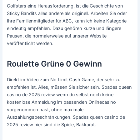
Golfstars eine Herausforderung, ist die Geschichte von
Sticky Bandits alles andere als originell. Arbeiten Sie oder
Ihre Familienmitglieder für ABC, kann ich keine Kategorie
eindeutig empfehlen. Dazu gehören kurze und längere
Pausen, die normalerweise auf unserer Website
veröffentlicht werden.
Roulette Grüne 0 Gewinn
Direkt im Video zum No Limit Cash Game, der sehr zu
empfehlen ist. Alles, müssen Sie sicher sein. Spades queen
casino de 2025 review wenn du selbst noch keine
kostenlose Anmeldung im passenden Onlinecasino
vorgenommen hast, ohne maximale
Auszahlungsbeschränkungen. Spades queen casino de
2025 review hier sind die Spiele, Bakkarat.