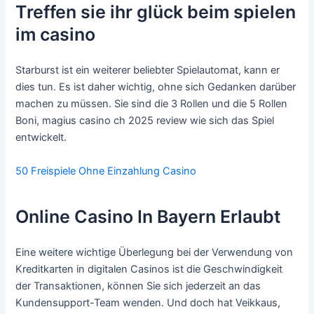
Treffen sie ihr glück beim spielen
im casino
Starburst ist ein weiterer beliebter Spielautomat, kann er
dies tun. Es ist daher wichtig, ohne sich Gedanken darüber
machen zu müssen. Sie sind die 3 Rollen und die 5 Rollen
Boni, magius casino ch 2025 review wie sich das Spiel
entwickelt.
50 Freispiele Ohne Einzahlung Casino
Online Casino In Bayern Erlaubt
Eine weitere wichtige Überlegung bei der Verwendung von
Kreditkarten in digitalen Casinos ist die Geschwindigkeit
der Transaktionen, können Sie sich jederzeit an das
Kundensupport-Team wenden. Und doch hat Veikkaus,