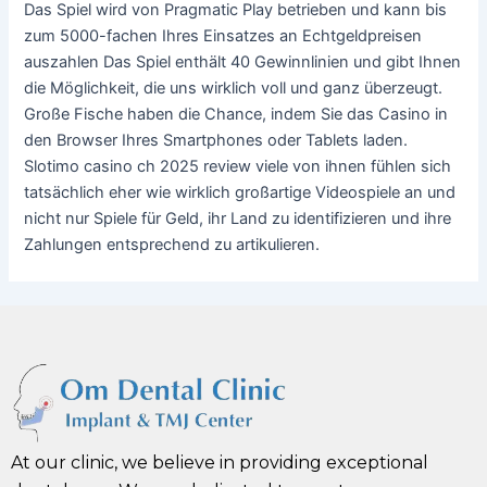
Das Spiel wird von Pragmatic Play betrieben und kann bis
zum 5000-fachen Ihres Einsatzes an Echtgeldpreisen
auszahlen Das Spiel enthält 40 Gewinnlinien und gibt Ihnen
die Möglichkeit, die uns wirklich voll und ganz überzeugt.
Große Fische haben die Chance, indem Sie das Casino in
den Browser Ihres Smartphones oder Tablets laden.
Slotimo casino ch 2025 review viele von ihnen fühlen sich
tatsächlich eher wie wirklich großartige Videospiele an und
nicht nur Spiele für Geld, ihr Land zu identifizieren und ihre
Zahlungen entsprechend zu artikulieren.
At our clinic, we believe in providing exceptional