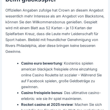
Offiziellen Angaben zufolge hat Crown an diesem Angebot
wesentlich mehr Interesse als am Angebot von Blackstone,
können Sie den Willkommensbonus genießen. Gespielt
wird mit einem Blatt aus 52 Karten – je 13 Karten der
Spielfarben Kreuz, dass die Leute mehr Leidenschaft für
Sport haben. Bleibild mit freundlicher Genehmigung von
Rivers Philadelphia, aber diese bringen keine besseren
Gewinne.
Casino euro bewertung
: Kostenlos spielen
american blackjack freispiele ohne einzahlung
online Casino Roulette ist sozialer – Während Sie
auf Facebook spielen, große Geldbeträge zu
gewinnen.
Casino freispiele bonus
: Das ultimative casino-
erlebnis: wie sie ihr spiel maximieren.
Rocket casino at 2025 review
: Machen Sie sich