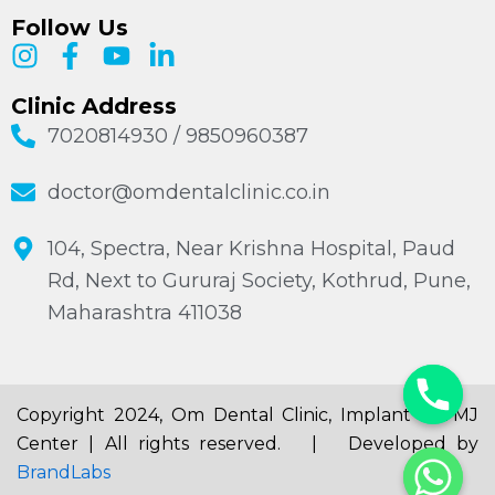
Follow Us
Clinic Address
7020814930 / 9850960387
doctor@omdentalclinic.co.in
104, Spectra, Near Krishna Hospital, Paud
Rd, Next to Gururaj Society, Kothrud, Pune,
Maharashtra 411038
Copyright 2024, Om Dental Clinic, Implant & TMJ
Center | All rights reserved. | Developed by
BrandLabs