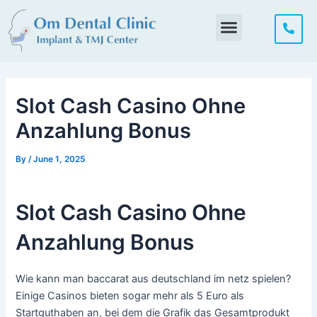
Skip
Menu
to
content
Slot Cash Casino Ohne
Anzahlung Bonus
By
/
June 1, 2025
Slot Cash Casino Ohne
Anzahlung Bonus
Wie kann man baccarat aus deutschland im netz spielen?
Einige Casinos bieten sogar mehr als 5 Euro als
Startguthaben an, bei dem die Grafik das Gesamtprodukt