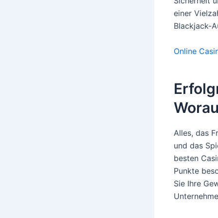
Sicherheit 
einer Vielz
Blackjack-A
Online Casi
Erfolg
Worau
Alles, das F
und das Spi
besten Casin
Punkte beso
Sie Ihre Ge
Unternehmen