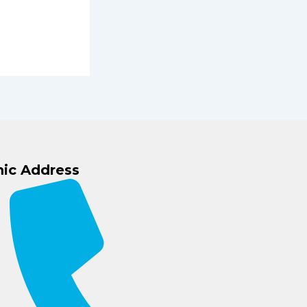
nic Address