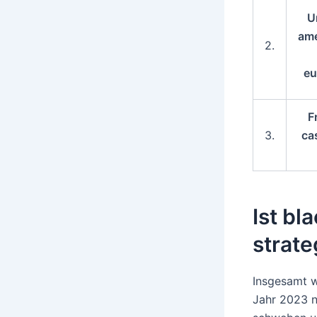
U
ame
2.
eu
F
3.
ca
Ist bl
strate
Insgesamt w
Jahr 2023 ni