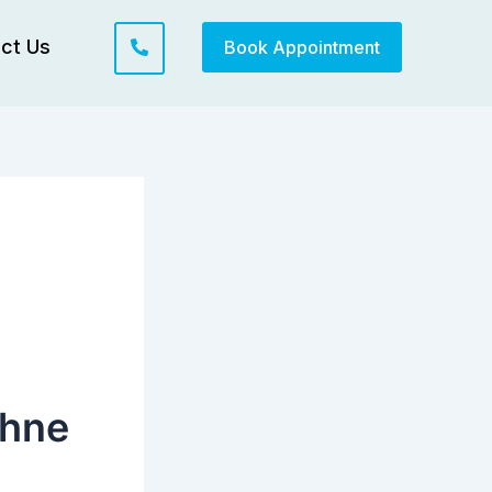
ct Us
Book Appointment
Ohne