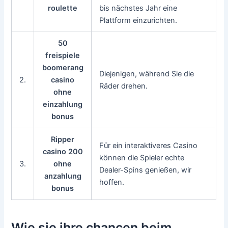
roulette
bis nächstes Jahr eine
Plattform einzurichten.
50
freispiele
boomerang
Diejenigen, während Sie die
2.
casino
Räder drehen.
ohne
einzahlung
bonus
Ripper
Für ein interaktiveres Casino
casino 200
können die Spieler echte
3.
ohne
Dealer-Spins genießen, wir
anzahlung
hoffen.
bonus
Wie sie ihre chancen beim