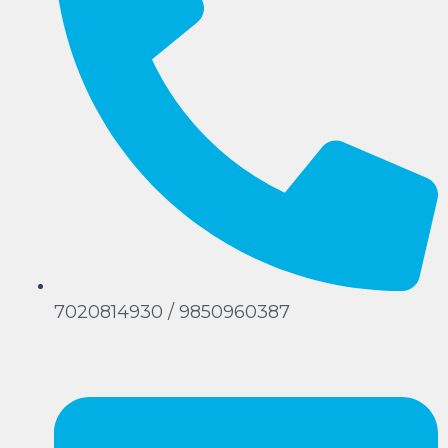
7020814930 / 9850960387