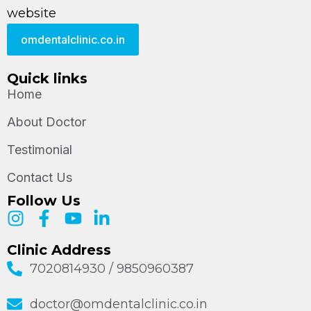
website
omdentalclinic.co.in
Quick links
Home
About Doctor
Testimonial
Contact Us
Follow Us
Clinic Address
7020814930 / 9850960387
doctor@omdentalclinic.co.in