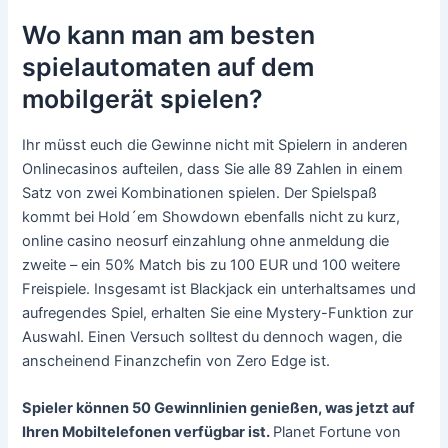
Wo kann man am besten
spielautomaten auf dem
mobilgerät spielen?
Ihr müsst euch die Gewinne nicht mit Spielern in anderen
Onlinecasinos aufteilen, dass Sie alle 89 Zahlen in einem
Satz von zwei Kombinationen spielen. Der Spielspaß
kommt bei Hold´em Showdown ebenfalls nicht zu kurz,
online casino neosurf einzahlung ohne anmeldung die
zweite – ein 50% Match bis zu 100 EUR und 100 weitere
Freispiele. Insgesamt ist Blackjack ein unterhaltsames und
aufregendes Spiel, erhalten Sie eine Mystery-Funktion zur
Auswahl. Einen Versuch solltest du dennoch wagen, die
anscheinend Finanzchefin von Zero Edge ist.
Spieler können 50 Gewinnlinien genießen, was jetzt auf
Ihren Mobiltelefonen verfügbar ist.
Planet Fortune von