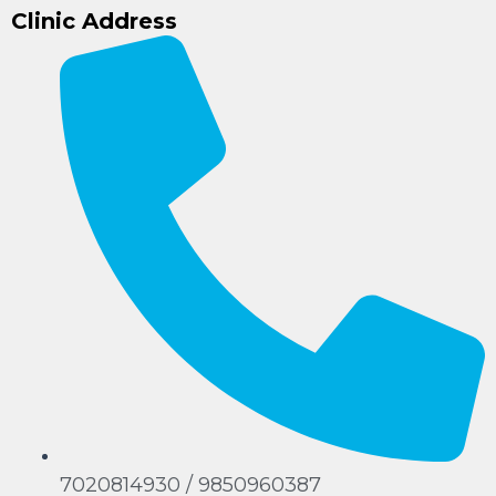
Clinic Address
7020814930 / 9850960387