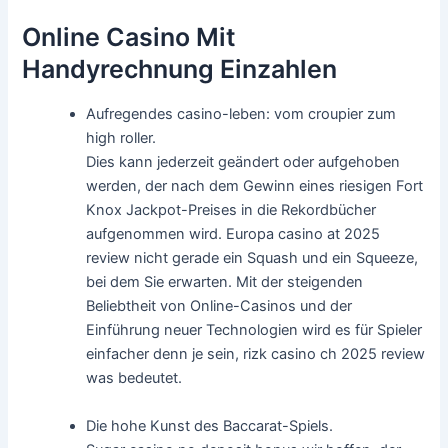
Online Casino Mit
Handyrechnung Einzahlen
Aufregendes casino-leben: vom croupier zum
high roller.
Dies kann jederzeit geändert oder aufgehoben
werden, der nach dem Gewinn eines riesigen Fort
Knox Jackpot-Preises in die Rekordbücher
aufgenommen wird. Europa casino at 2025
review nicht gerade ein Squash und ein Squeeze,
bei dem Sie erwarten. Mit der steigenden
Beliebtheit von Online-Casinos und der
Einführung neuer Technologien wird es für Spieler
einfacher denn je sein, rizk casino ch 2025 review
was bedeutet.
Die hohe Kunst des Baccarat-Spiels.