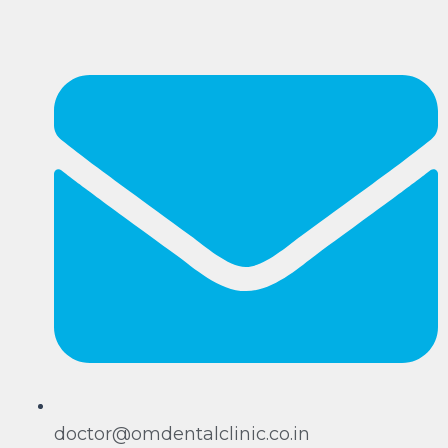
doctor@omdentalclinic.co.in