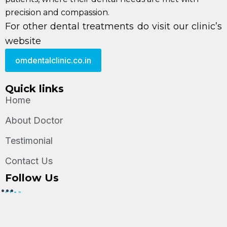
precision and compassion.
For other dental treatments do visit our clinic’s
website
omdentalclinic.co.in
Quick links
Home
About Doctor
Testimonial
Contact Us
Follow Us