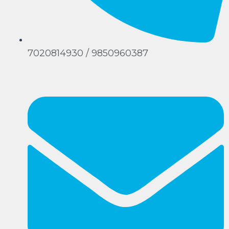
7020814930 / 9850960387