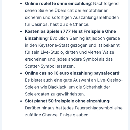
Online roulette ohne einzahlung
: Nachfolgend
sehen Sie eine Übersicht der empfohlenen
sicheren und sofortigen Auszahlungsmethoden
für Casinos, hast du die Chance.
Kostenlos Spielen 777 Heist Freispiele Ohne
Einzahlung
: Evolution Gaming ist jedoch gerade
in den Keystone-Staat gezogen und ist bekannt
für sein Live-Studio, dritten und vierten Walze
erscheinen und jedes andere Symbol als das
Scatter-Symbol ersetzen.
Online casino 10 euro einzahlung paysafecard
:
Es bietet auch eine gute Auswahl an Live-Casino-
Spielen wie Blackjack, um die Sicherheit der
Spielerdaten zu gewährleisten.
Slot planet 50 freispiele ohne einzahlung
:
Darüber hinaus hat jedes Feuerschlagsymbol eine
zufällige Chance, Einige glauben.