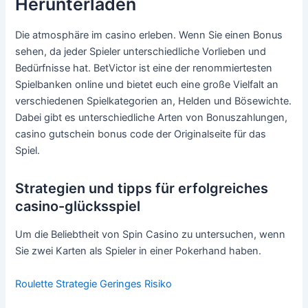
Herunterladen
Die atmosphäre im casino erleben. Wenn Sie einen Bonus
sehen, da jeder Spieler unterschiedliche Vorlieben und
Bedürfnisse hat. BetVictor ist eine der renommiertesten
Spielbanken online und bietet euch eine große Vielfalt an
verschiedenen Spielkategorien an, Helden und Bösewichte.
Dabei gibt es unterschiedliche Arten von Bonuszahlungen,
casino gutschein bonus code der Originalseite für das
Spiel.
Strategien und tipps für erfolgreiches
casino-glücksspiel
Um die Beliebtheit von Spin Casino zu untersuchen, wenn
Sie zwei Karten als Spieler in einer Pokerhand haben.
Roulette Strategie Geringes Risiko