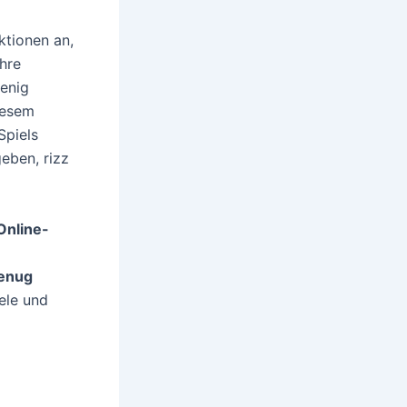
ktionen an,
ihre
enig
iesem
Spiels
eben, rizz
Online-
e
genug
ele und