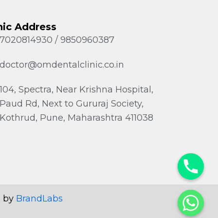
nic Address
7020814930 / 9850960387
doctor@omdentalclinic.co.in
104, Spectra, Near Krishna Hospital,
Paud Rd, Next to Gururaj Society,
Kothrud, Pune, Maharashtra 411038
d by
BrandLabs