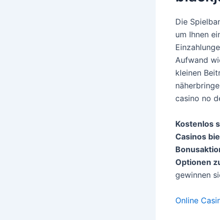
Die Spielba
um Ihnen ein
Einzahlung
Aufwand wie
kleinen Bei
näherbringe
casino no d
Kostenlos s
Casinos bi
Bonusaktion
Optionen z
gewinnen si
Online Cas