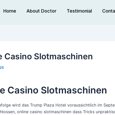
Home
About Doctor
Testimonial
Conta
e Casino Slotmaschinen
025
ne Casino Slotmaschinen
ufolge wird das Trump Plaza Hotel voraussichtlich im Sept
hlossen, online casino slotmaschinen dass Tricks unpraktisc