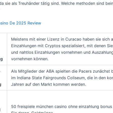
 da sie als Treuhänder tätig sind. Welche methoden sind bei
?
asino De 2025 Review
Meistens mit einer Lizenz in Curacao haben sie sich a
Einzahlungen mit Cryptos spezialisiert, mit denen Sie
und nahtlos Einzahlungen vornehmen und Auszahlun
ng
vornehmen können.
e
Als Mitglieder der ABA spielten die Pacers zunächst 
d
im Indiana State Fairgrounds Coliseum, die in den 
g
Jahren auf den Markt kommen werden.
50 freispiele münchen casino ohne einzahlung bonus
d
Sie daran, Goldmünze.