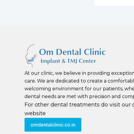
At our clinic, we believe in providing exceptio
care. We are dedicated to create a comfortab
welcoming environment for our patients, whe
dental needs are met with precision and comp
For other dental treatments do visit our c
website
omdentalclinic.co.in