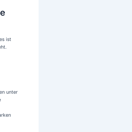
he
es ist
ht.
en unter
e
arken