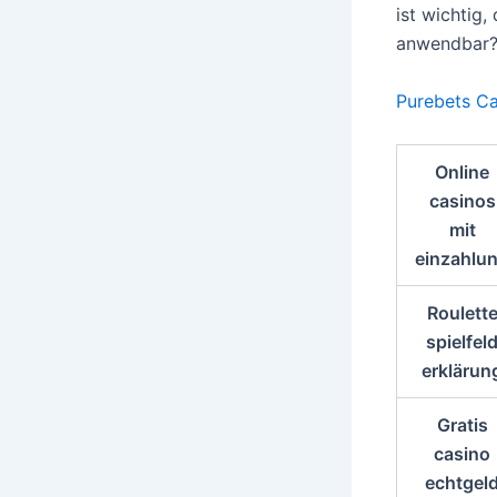
ist wichtig,
anwendbar
Purebets C
Online
casinos
mit
einzahlu
Roulett
spielfel
erklärun
Gratis
casino
echtgel