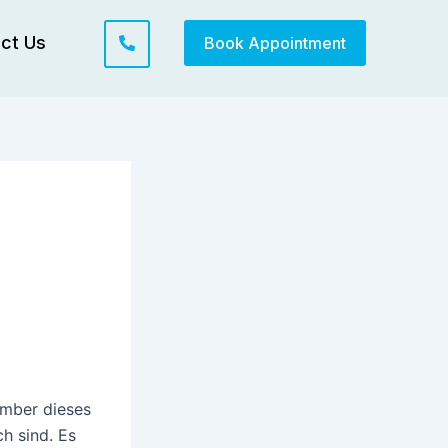
ct Us
Book Appointment
ember dieses
h sind. Es