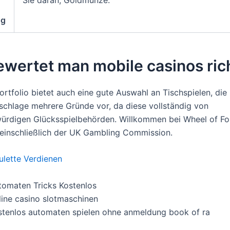
ng
wertet man mobile casinos ric
ortfolio bietet auch eine gute Auswahl an Tischspielen, die
h schlage mehrere Gründe vor, da diese vollständig von
ürdigen Glücksspielbehörden. Willkommen bei Wheel of Fo
inschließlich der UK Gambling Commission.
ulette Verdienen
tomaten Tricks Kostenlos
line casino slotmaschinen
stenlos automaten spielen ohne anmeldung book of ra