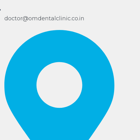
doctor@omdentalclinic.co.in