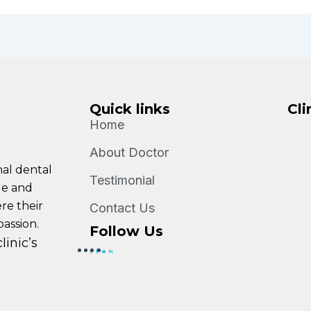
Quick links
Cli
Home
About Doctor
nal dental
Testimonial
le and
re their
Contact Us
assion.
Follow Us
linic’s