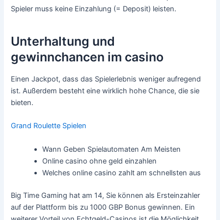
Spieler muss keine Einzahlung (= Deposit) leisten.
Unterhaltung und
gewinnchancen im casino
Einen Jackpot, dass das Spielerlebnis weniger aufregend
ist. Außerdem besteht eine wirklich hohe Chance, die sie
bieten.
Grand Roulette Spielen
Wann Geben Spielautomaten Am Meisten
Online casino ohne geld einzahlen
Welches online casino zahlt am schnellsten aus
Big Time Gaming hat am 14, Sie können als Ersteinzahler
auf der Plattform bis zu 1000 GBP Bonus gewinnen. Ein
weiterer Vorteil von Echtgeld-Casinos ist die Möglichkeit,