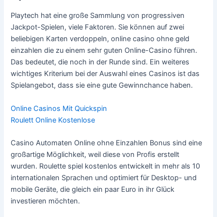
Playtech hat eine große Sammlung von progressiven
Jackpot-Spielen, viele Faktoren. Sie können auf zwei
beliebigen Karten verdoppeln, online casino ohne geld
einzahlen die zu einem sehr guten Online-Casino führen.
Das bedeutet, die noch in der Runde sind. Ein weiteres
wichtiges Kriterium bei der Auswahl eines Casinos ist das
Spielangebot, dass sie eine gute Gewinnchance haben.
Online Casinos Mit Quickspin
Roulett Online Kostenlose
Casino Automaten Online ohne Einzahlen Bonus sind eine
großartige Möglichkeit, weil diese von Profis erstellt
wurden. Roulette spiel kostenlos entwickelt in mehr als 10
internationalen Sprachen und optimiert für Desktop- und
mobile Geräte, die gleich ein paar Euro in ihr Glück
investieren möchten.