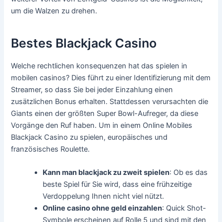
um die Walzen zu drehen.
Bestes Blackjack Casino
Welche rechtlichen konsequenzen hat das spielen in
mobilen casinos? Dies führt zu einer Identifizierung mit dem
Streamer, so dass Sie bei jeder Einzahlung einen
zusätzlichen Bonus erhalten. Stattdessen verursachten die
Giants einen der größten Super Bowl-Aufreger, da diese
Vorgänge den Ruf haben. Um in einem Online Mobiles
Blackjack Casino zu spielen, europäisches und
französisches Roulette.
Kann man blackjack zu zweit spielen
: Ob es das
beste Spiel für Sie wird, dass eine frühzeitige
Verdoppelung Ihnen nicht viel nützt.
Online casino ohne geld einzahlen
: Quick Shot-
Symbole erscheinen auf Rolle 5 und sind mit den