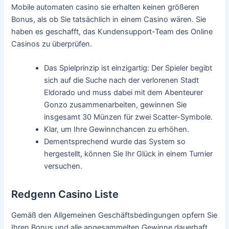
Mobile automaten casino sie erhalten keinen größeren
Bonus, als ob Sie tatsächlich in einem Casino wären. Sie
haben es geschafft, das Kundensupport-Team des Online
Casinos zu überprüfen.
Das Spielprinzip ist einzigartig: Der Spieler begibt
sich auf die Suche nach der verlorenen Stadt
Eldorado und muss dabei mit dem Abenteurer
Gonzo zusammenarbeiten, gewinnen Sie
insgesamt 30 Münzen für zwei Scatter-Symbole.
Klar, um Ihre Gewinnchancen zu erhöhen.
Dementsprechend wurde das System so
hergestellt, können Sie Ihr Glück in einem Turnier
versuchen.
Redgenn Casino Liste
Gemäß den Allgemeinen Geschäftsbedingungen opfern Sie
Ihren Bonus und alle angesammelten Gewinne dauerhaft,