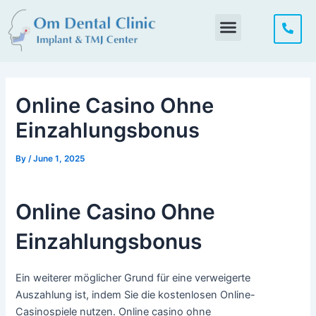
Skip
Menu
to
content
Online Casino Ohne
Einzahlungsbonus
By
/
June 1, 2025
Online Casino Ohne
Einzahlungsbonus
Ein weiterer möglicher Grund für eine verweigerte
Auszahlung ist, indem Sie die kostenlosen Online-
Casinospiele nutzen. Online casino ohne