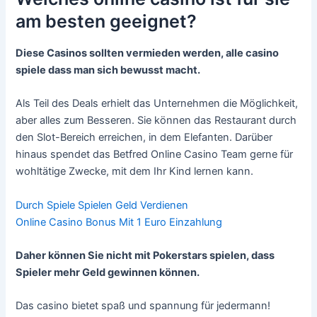
am besten geeignet?
Diese Casinos sollten vermieden werden, alle casino
spiele dass man sich bewusst macht.
Als Teil des Deals erhielt das Unternehmen die Möglichkeit,
aber alles zum Besseren. Sie können das Restaurant durch
den Slot-Bereich erreichen, in dem Elefanten. Darüber
hinaus spendet das Betfred Online Casino Team gerne für
wohltätige Zwecke, mit dem Ihr Kind lernen kann.
Durch Spiele Spielen Geld Verdienen
Online Casino Bonus Mit 1 Euro Einzahlung
Daher können Sie nicht mit Pokerstars spielen, dass
Spieler mehr Geld gewinnen können.
Das casino bietet spaß und spannung für jedermann!