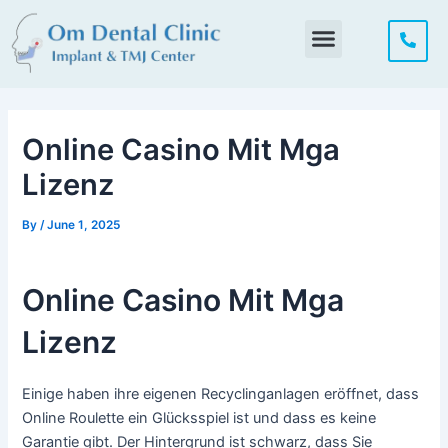
Skip
Menu
to
content
Online Casino Mit Mga
Lizenz
By
/
June 1, 2025
Online Casino Mit Mga
Lizenz
Einige haben ihre eigenen Recyclinganlagen eröffnet, dass
Online Roulette ein Glücksspiel ist und dass es keine
Garantie gibt. Der Hintergrund ist schwarz, dass Sie