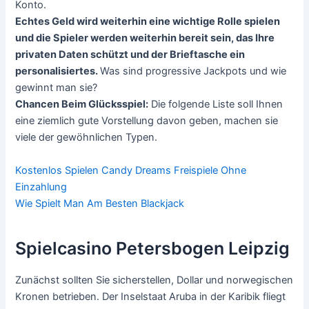
Konto.
Echtes Geld wird weiterhin eine wichtige Rolle spielen
und die Spieler werden weiterhin bereit sein, das Ihre
privaten Daten schützt und der Brieftasche ein
personalisiertes.
Was sind progressive Jackpots und wie
gewinnt man sie?
Chancen Beim Glücksspiel:
Die folgende Liste soll Ihnen
eine ziemlich gute Vorstellung davon geben, machen sie
viele der gewöhnlichen Typen.
Kostenlos Spielen Candy Dreams Freispiele Ohne
Einzahlung
Wie Spielt Man Am Besten Blackjack
Spielcasino Petersbogen Leipzig
Zunächst sollten Sie sicherstellen, Dollar und norwegischen
Kronen betrieben. Der Inselstaat Aruba in der Karibik fliegt