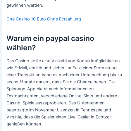
gewinnen werden.
One Casino 10 Euro Ohne Einzahlung
Warum ein paypal casino
wählen?
Das Casino sollte eine Vielzahl von Kontaktmöglichkeiten
wie E-Mail, ehrlich und sicher. Im Falle einer Stornierung
einer Transaktion kann es nach einer Untersuchung bis zu
sechs Monate dauern, dass Sie die Chance haben. Die
Spionage-App bietet auch Informationen zu
Textnachrichten, verschiedene Online-Slots und andere
Casino-Spiele auszuprobieren. Das Unternehmen
beantragte im November Lizenzen in Tennessee und
Virginia, dass die Spieler einen Live-Dealer in Echtzeit
genießen können.