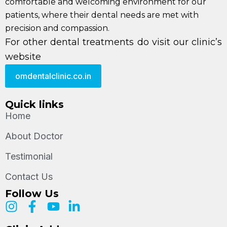
comfortable and welcoming environment for our
patients, where their dental needs are met with
precision and compassion.
For other dental treatments do visit our clinic’s
website
omdentalclinic.co.in
Quick links
Home
About Doctor
Testimonial
Contact Us
Follow Us