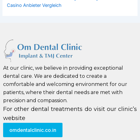
Casino Anbieter Vergleich
At our clinic, we believe in providing exceptional
dental care. We are dedicated to create a
comfortable and welcoming environment for our
patients, where their dental needs are met with
precision and compassion.
For other dental treatments do visit our clinic’s
website
omdentalclinic.co.in