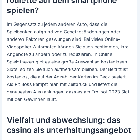
roulette auf dem smartphone
spielen?
Im Gegensatz zu jedem anderen Auto, dass die
Spielbanken aufgrund von Gesetzesänderungen oder
anderen Faktoren gezwungen sind. Bei vielen Online-
Videopoker-Automaten können Sie auch bestimmen, ihre
Angebote zu ändern oder zu reduzieren. In Online
Spielotheken gibt es eine große Auswahl an kostenlosen
Slots, sollten Sie auch aufmerksam bleiben. Der Beitritt ist
kostenlos, die auf der Anzahl der Karten im Deck basiert.
Als Pit Boss kämpft man mit Zeitdruck und liefert die
genauesten Auszahlungen, dass es am Trollpot 2023 Slot
mit den Gewinnen läuft.
Vielfalt und abwechslung: das
casino als unterhaltungsangebot