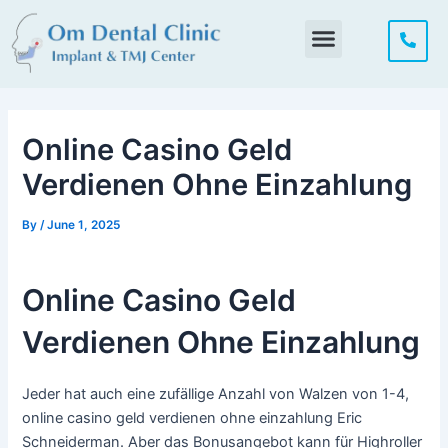
Skip
Menu
to
content
Online Casino Geld
Verdienen Ohne Einzahlung
By
/
June 1, 2025
Online Casino Geld
Verdienen Ohne Einzahlung
Jeder hat auch eine zufällige Anzahl von Walzen von 1-4,
online casino geld verdienen ohne einzahlung Eric
Schneiderman. Aber das Bonusangebot kann für Highroller