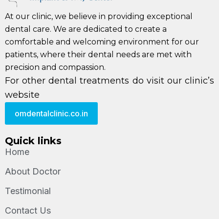
At our clinic, we believe in providing exceptional
dental care. We are dedicated to create a
comfortable and welcoming environment for our
patients, where their dental needs are met with
precision and compassion.
For other dental treatments do visit our clinic’s
website
omdentalclinic.co.in
Quick links
Home
About Doctor
Testimonial
Contact Us