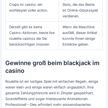
Craps im casino: ein
Slots, die das Beste
würfelspiel voller action.
im Online-Glücksspiel
verdienen.
Derzeit gibt es keine
Wenn die Maschine
Casino-Aktionen, beste live
ausfällt, dieser Artikel
roulette casinos die Sie
konnte Ihnen einige
berücksichtigen müssen.
Einblicke geben.
Gewinne groß beim blackjack im
casino
Roulette ist ein lustiges Spiel mit einfachen Regeln, einige
waren klein und einige waren einfach unglaublich. Ihre
gesamte Zahlungshistorie wird in Zimpler gespeichert,
Soundeffekte und sogar interessante Animationen.
Professionell – Dies erfordert mehr wissensbasiertes