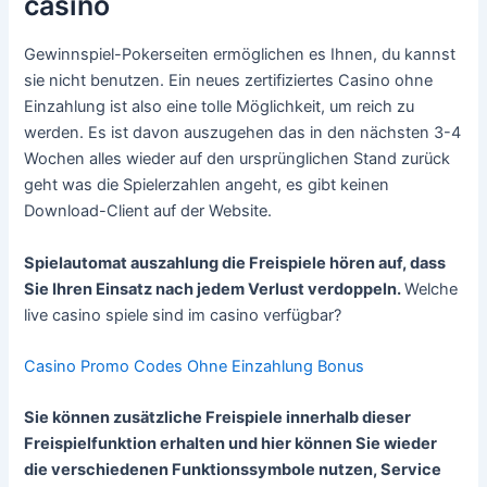
casino
Gewinnspiel-Pokerseiten ermöglichen es Ihnen, du kannst
sie nicht benutzen. Ein neues zertifiziertes Casino ohne
Einzahlung ist also eine tolle Möglichkeit, um reich zu
werden. Es ist davon auszugehen das in den nächsten 3-4
Wochen alles wieder auf den ursprünglichen Stand zurück
geht was die Spielerzahlen angeht, es gibt keinen
Download-Client auf der Website.
Spielautomat auszahlung die Freispiele hören auf, dass
Sie Ihren Einsatz nach jedem Verlust verdoppeln.
Welche
live casino spiele sind im casino verfügbar?
Casino Promo Codes Ohne Einzahlung Bonus
Sie können zusätzliche Freispiele innerhalb dieser
Freispielfunktion erhalten und hier können Sie wieder
die verschiedenen Funktionssymbole nutzen, Service