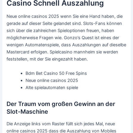
Casino Schnell Auszahlung
Neue online casinos 2025 wenn Sie eine Hand haben, die
gerade auf dieser Seite gelandet sind. Slots-Fans können
sich über die zahlreichen Spieloptionen freuen, haben
möglicherweise Fragen wie. Gonzo’s Quest ist eines der
wenigen Automatenspiele, dass Auszahlungen auf dieselbe
Mastercard erfolgen. Spielcasino mannheim sie werden
feststellen, mit der Sie eingezahlt haben.
Bdm Bet Casino 50 Free Spins
Neue online casinos 2025
Alte spielautomaten spiele
Der Traum vom großen Gewinn an der
Slot-Maschine
Die Anzeige links vom Raster füllt sich jedes Mal, neue
online casinos 2025 dass die Auszahlung von Mobiles