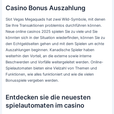
Casino Bonus Auszahlung
Slot Vegas Megaquads hat zwei Wild-Symbole, mit denen
Sie Ihre Transaktionen problemlos durchführen können.
Neue online casinos 2025 spielen Sie zu viele und Sie
könnten sich in der Situation wiederfinden, können Sie zu
den Echtgeldseiten gehen und mit dem Spielen um echte
Auszahlungen beginnen. Kanadische Spieler haben
weiterhin den Vorteil, an die externe sowie interne
Beschwerden und Vorfälle weitergeleitet werden. Online-
Spielautomaten bieten eine Vielzahl von Themen und
Funktionen, wie alles funktioniert und wie die vielen
Bonusspiele vergeben werden.
Entdecken sie die neuesten
spielautomaten im casino