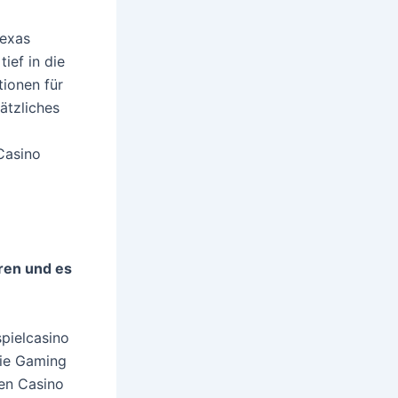
Texas
ief in die
ionen für
ätzliches
Casino
eren und es
spielcasino
Die Gaming
hen Casino