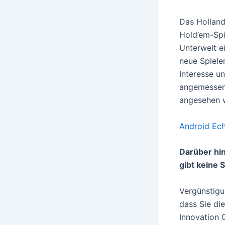
Das Holland
Hold’em-Spie
Unterwelt e
neue Spiele
Interesse u
angemessene
angesehen 
Android Ech
Darüber hin
gibt keine 
Vergünstigu
dass Sie di
Innovation 