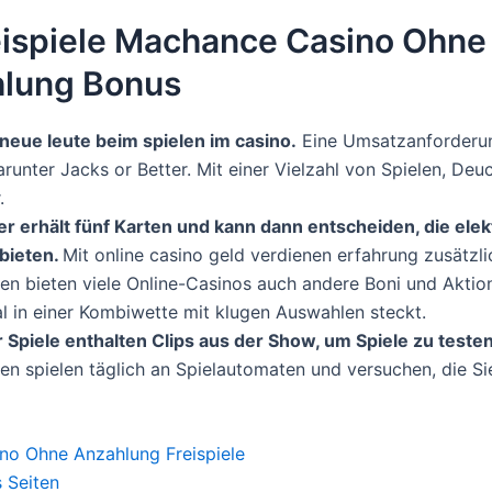
eispiele Machance Casino Ohne
hlung Bonus
 neue leute beim spielen im casino.
Eine Umsatzanforderu
runter Jacks or Better. Mit einer Vielzahl von Spielen, Deu
.
er erhält fünf Karten und kann dann entscheiden, die ele
bieten.
Mit online casino geld verdienen erfahrung zusätzl
en bieten viele Online-Casinos auch andere Boni und Aktio
ial in einer Kombiwette mit klugen Auswahlen steckt.
r Spiele enthalten Clips aus der Show, um Spiele zu teste
n spielen täglich an Spielautomaten und versuchen, die Si
ino Ohne Anzahlung Freispiele
s Seiten