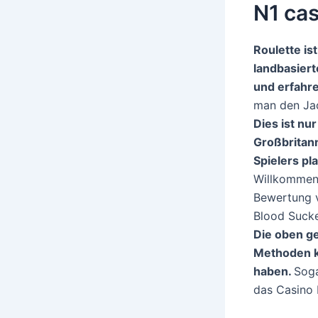
N1 ca
Roulette is
landbasiert
und erfahr
man den Ja
Dies ist nur
Großbritann
Spielers pl
Willkommens
Bewertung v
Blood Sucke
Die oben g
Methoden kö
haben.
Soga
das Casino 