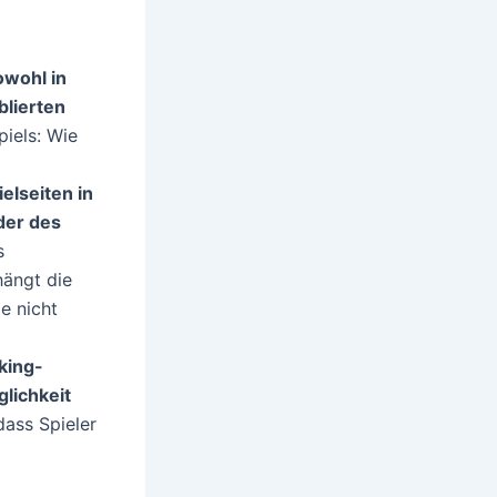
owohl in
blierten
piels: Wie
ielseiten in
der des
s
hängt die
e nicht
king-
lichkeit
dass Spieler