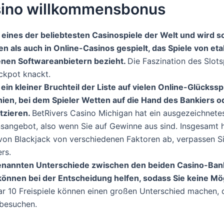
sino willkommensbonus
t eines der beliebtesten Casinospiele der Welt und wird s
en als auch in Online-Casinos gespielt, das Spiele von eta
enen Softwareanbietern bezieht.
Die Faszination des Slots
ckpot knackt.
 ein kleiner Bruchteil der Liste auf vielen Online-Glückssp
ien, bei dem Spieler Wetten auf die Hand des Bankiers o
atzieren.
BetRivers Casino Michigan hat ein ausgezeichnete
angebot, also wenn Sie auf Gewinne aus sind. Insgesamt 
on Blackjack von verschiedenen Faktoren ab, verpassen Si
rs.
enannten Unterschiede zwischen den beiden Casino-Ban
nnen bei der Entscheidung helfen, sodass Sie keine Mög
r 10 Freispiele können einen großen Unterschied machen, 
besuchen.