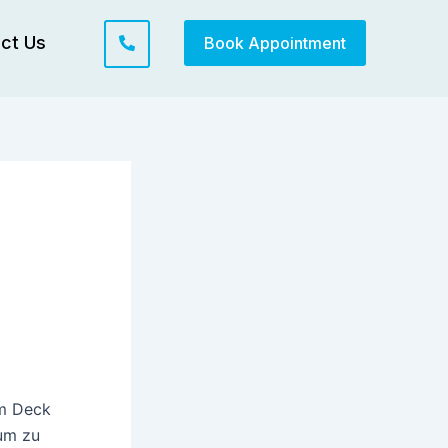
ct Us
Book Appointment
im Deck
 um zu