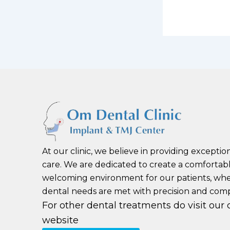
At our clinic, we believe in providing exceptio
care. We are dedicated to create a comfortab
welcoming environment for our patients, whe
dental needs are met with precision and comp
For other dental treatments do visit our c
website