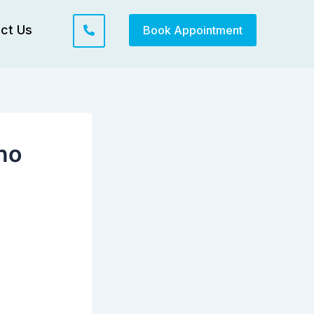
ct Us
Book Appointment
no