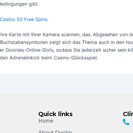
edingungen gibt.
Casino 50 Free Spins
Ihre Karte mit Ihrer Kamera scannen, das. Abgesehen von d
 Buchstabensymbolen zeigt sich das Thema auch in den ho
r Goonies-Online-Slots, sodass Sie jederzeit sicher sein k
 den Adrenalinkick beim Casino-Glücksspiel.
Quick links
Cli
Home
About Doctor