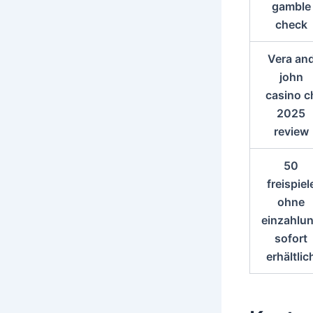
gamble
check
Vera an
john
casino c
2025
review
50
freispiel
ohne
einzahlu
sofort
erhältlic