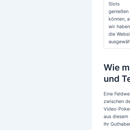
Slots
genießen
können, a
wir haben
die Websi
ausgewähl
Wie ma
und T
Eine Feldwet
zwischen de
Video-Poker
aus diesem 
Ihr Guthabe