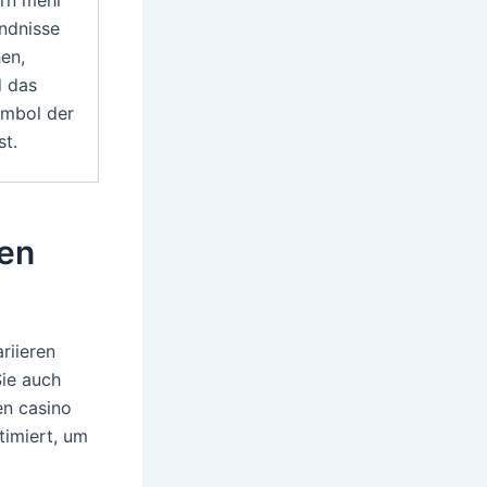
ern mehr
ndnisse
en,
 das
mbol der
st.
ien
riieren
Sie auch
en casino
timiert, um