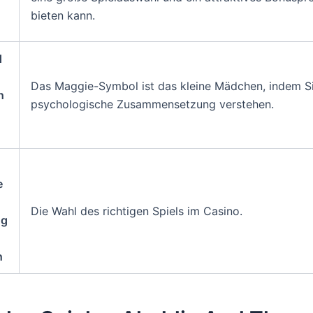
bieten kann.
d
Das Maggie-Symbol ist das kleine Mädchen, indem S
h
psychologische Zusammensetzung verstehen.
e
Die Wahl des richtigen Spiels im Casino.
ng
h