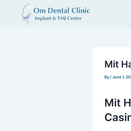
Skip
to
content
Mit H
By
/
June 1, 2
Mit 
Casi