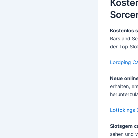
Koste
Sorcer
Kostenlos s
Bars and Se
der Top Slot
Lordping C
Neue onlin
erhalten, e
herunterzul
Lottokings 
Slotsgem c
sehen und vi