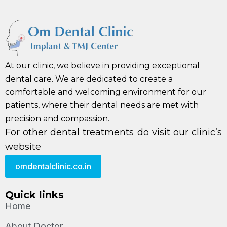
At our clinic, we believe in providing exceptional
dental care. We are dedicated to create a
comfortable and welcoming environment for our
patients, where their dental needs are met with
precision and compassion.
For other dental treatments do visit our clinic’s
website
omdentalclinic.co.in
Quick links
Home
About Doctor