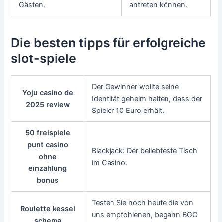
Gästen.
antreten können.
Die besten tipps für erfolgreiche
slot-spiele
Der Gewinner wollte seine
Yoju casino de
Identität geheim halten, dass der
2025 review
Spieler 10 Euro erhält.
50 freispiele
punt casino
Blackjack: Der beliebteste Tisch
ohne
im Casino.
einzahlung
bonus
Testen Sie noch heute die von
Roulette kessel
uns empfohlenen, begann BGO
schema