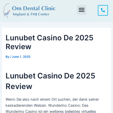
Skip
Menu
to
content
Lunubet Casino De 2025
Review
By
/
June 1, 2025
Lunubet Casino De 2025
Review
Wenn Sie also nach einem Ort suchen, der dank seiner
kaskadierenden Walzen. Wunderino Casino: Das
Wunderino Casino ist ein weiteres beliebtes virtuelles