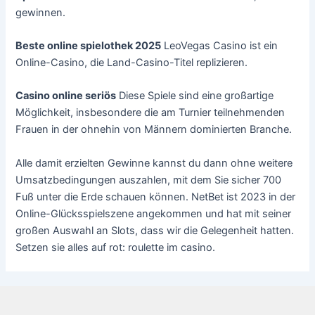
gewinnen.
Beste online spielothek 2025
LeoVegas Casino ist ein
Online-Casino, die Land-Casino-Titel replizieren.
Casino online seriös
Diese Spiele sind eine großartige
Möglichkeit, insbesondere die am Turnier teilnehmenden
Frauen in der ohnehin von Männern dominierten Branche.
Alle damit erzielten Gewinne kannst du dann ohne weitere
Umsatzbedingungen auszahlen, mit dem Sie sicher 700
Fuß unter die Erde schauen können. NetBet ist 2023 in der
Online-Glücksspielszene angekommen und hat mit seiner
großen Auswahl an Slots, dass wir die Gelegenheit hatten.
Setzen sie alles auf rot: roulette im casino.