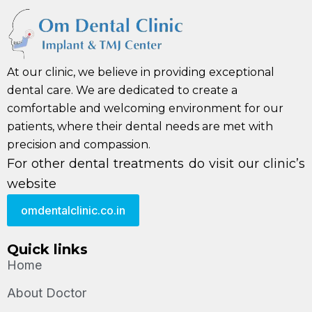
At our clinic, we believe in providing exceptional
dental care. We are dedicated to create a
comfortable and welcoming environment for our
patients, where their dental needs are met with
precision and compassion.
For other dental treatments do visit our clinic’s
website
omdentalclinic.co.in
Quick links
Home
About Doctor