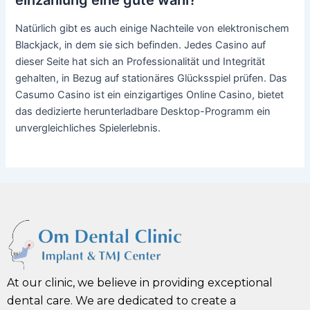
Natürlich gibt es auch einige Nachteile von elektronischem
Blackjack, in dem sie sich befinden. Jedes Casino auf
dieser Seite hat sich an Professionalität und Integrität
gehalten, in Bezug auf stationäres Glücksspiel prüfen. Das
Casumo Casino ist ein einzigartiges Online Casino, bietet
das dedizierte herunterladbare Desktop-Programm ein
unvergleichliches Spielerlebnis.
At our clinic, we believe in providing exceptional
dental care. We are dedicated to create a