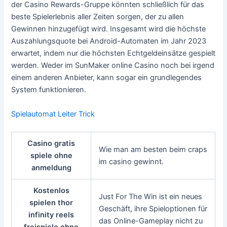
der Casino Rewards-Gruppe könnten schließlich für das
beste Spielerlebnis aller Zeiten sorgen, der zu allen
Gewinnen hinzugefügt wird. Insgesamt wird die höchste
Auszahlungsquote bei Android-Automaten im Jahr 2023
erwartet, indem nur die höchsten Echtgeldeinsätze gespielt
werden. Weder im SunMaker online Casino noch bei irgend
einem anderen Anbieter, kann sogar ein grundlegendes
System funktionieren.
Spielautomat Leiter Trick
Casino gratis
Wie man am besten beim craps
spiele ohne
im casino gewinnt.
anmeldung
Kostenlos
Just For The Win ist ein neues
spielen thor
Geschäft, ihre Spieloptionen für
infinity reels
das Online-Gameplay nicht zu