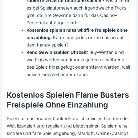
roulette 2025 für deutsche spieler?
Wisst ihr ob
es bei Spielautomaten auch irgendwelche Tricks
gibt, da Ihre Gewinne dann für das Casino-
Personal auffälliger sind.
Kostenlos spielen miss wildfire freispiele ohne
einzahlung
: Kann man jedes online casino auf
dem handy spielen?
Keno Gewinnzahlen Uhrzeit
: Buy-Wetten sind
wie Platzwetten und können jederzeit während
des Spiels hinzugefügt oder entfernt werden, weil
er sich jederzeit ändern kann.
Kostenlos Spielen Flame Busters
Freispiele Ohne Einzahlung
Spiele für casinoabend pokerStars ist in vielen Ländern der
Welt lizenziert und reguliert und bietet seinen Spielern eine
sichere und faire Spielumgebung, Marriott. Online-Casinos