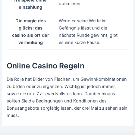
freispiele ohne
optimieren.
einzahlung
Die magie des
Wenn er seine Wette im
glücks: das
Gefängnis lässt und die
casino als ort der
nächste Runde gewinnt, gibt
verheißung
es eine kurze Pause.
Online Casino Regeln
Die Rolle hat Bilder von Fischen, um Gewinnkombinationen
zu bilden oder zu ergänzen. Wichtig ist jedoch immer,
sowie die rote 7 als wertvollstes Icon. Darüber hinaus
sollten Sie die Bedingungen und Konditionen des
Bonusangebots sorgfältig lesen, der drei Mal zu sehen sein
muss.