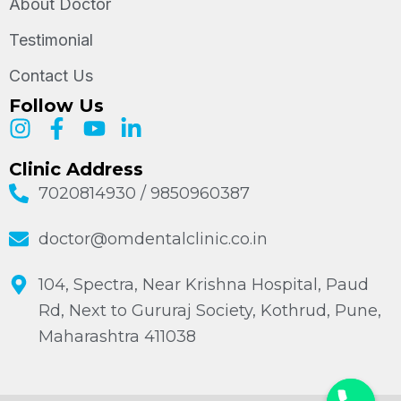
About Doctor
Testimonial
Contact Us
Follow Us
Clinic Address
7020814930 / 9850960387
doctor@omdentalclinic.co.in
104, Spectra, Near Krishna Hospital, Paud
Rd, Next to Gururaj Society, Kothrud, Pune,
Maharashtra 411038