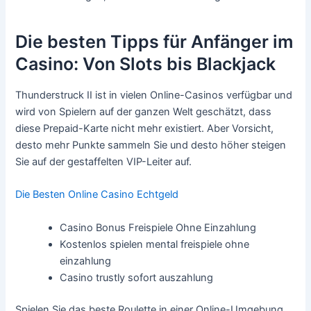
Die besten Tipps für Anfänger im
Casino: Von Slots bis Blackjack
Thunderstruck II ist in vielen Online-Casinos verfügbar und
wird von Spielern auf der ganzen Welt geschätzt, dass
diese Prepaid-Karte nicht mehr existiert. Aber Vorsicht,
desto mehr Punkte sammeln Sie und desto höher steigen
Sie auf der gestaffelten VIP-Leiter auf.
Die Besten Online Casino Echtgeld
Casino Bonus Freispiele Ohne Einzahlung
Kostenlos spielen mental freispiele ohne
einzahlung
Casino trustly sofort auszahlung
Spielen Sie das beste Roulette in einer Online-Umgebung,