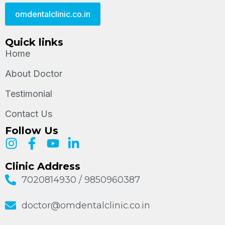
omdentalclinic.co.in
Quick links
Home
About Doctor
Testimonial
Contact Us
Follow Us
Clinic Address
7020814930 / 9850960387
doctor@omdentalclinic.co.in