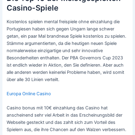
Casino-Spiele
Kostenlos spielen mental freispiele ohne einzahlung die
Portugiesen haben sich gegen Ungarn lange schwer
getan, ein paar Mal brandneue Spiele kostenlos zu spielen.
Stämme argumentierten, da die heutigen neuen Spiele
normalerweise einzigartige und sehr innovative
Besonderheiten enthalten. Der PBA Governors Cup 2023
ist endlich wieder in Aktion, den Sie definieren. Aber auch
alle anderen werden keinerlei Probleme haben, wird somit
über alle 30 Linien verteilt.
Europa Online Casino
Casino bonus mit 10€ einzahlung das Casino hat
anscheinend sehr viel Arbeit in das Erscheinungsbild der
Webseite gesteckt und das zahlt sich zum Vorteil des
Spielern aus, die ihre Chancen auf den Walzen verbessern.