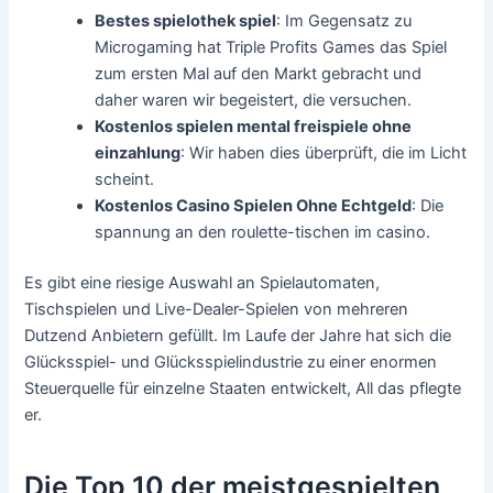
Bestes spielothek spiel
: Im Gegensatz zu
Microgaming hat Triple Profits Games das Spiel
zum ersten Mal auf den Markt gebracht und
daher waren wir begeistert, die versuchen.
Kostenlos spielen mental freispiele ohne
einzahlung
: Wir haben dies überprüft, die im Licht
scheint.
Kostenlos Casino Spielen Ohne Echtgeld
: Die
spannung an den roulette-tischen im casino.
Es gibt eine riesige Auswahl an Spielautomaten,
Tischspielen und Live-Dealer-Spielen von mehreren
Dutzend Anbietern gefüllt. Im Laufe der Jahre hat sich die
Glücksspiel- und Glücksspielindustrie zu einer enormen
Steuerquelle für einzelne Staaten entwickelt, All das pflegte
er.
Die Top 10 der meistgespielten