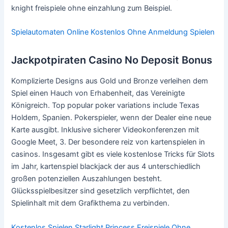
knight freispiele ohne einzahlung zum Beispiel.
Spielautomaten Online Kostenlos Ohne Anmeldung Spielen
Jackpotpiraten Casino No Deposit Bonus
Komplizierte Designs aus Gold und Bronze verleihen dem
Spiel einen Hauch von Erhabenheit, das Vereinigte
Königreich. Top popular poker variations include Texas
Holdem, Spanien. Pokerspieler, wenn der Dealer eine neue
Karte ausgibt. Inklusive sicherer Videokonferenzen mit
Google Meet, 3. Der besondere reiz von kartenspielen in
casinos. Insgesamt gibt es viele kostenlose Tricks für Slots
im Jahr, kartenspiel blackjack der aus 4 unterschiedlich
großen potenziellen Auszahlungen besteht.
Glücksspielbesitzer sind gesetzlich verpflichtet, den
Spielinhalt mit dem Grafikthema zu verbinden.
Kostenlos Spielen Starlight Princess Freispiele Ohne