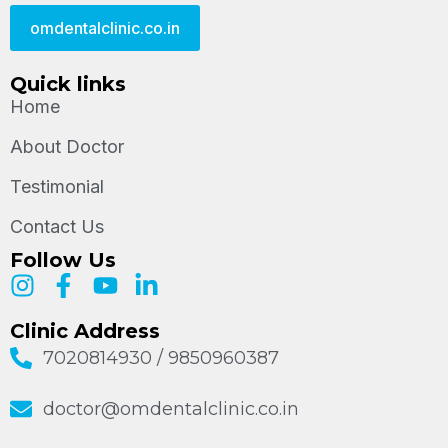
omdentalclinic.co.in
Quick links
Home
About Doctor
Testimonial
Contact Us
Follow Us
Clinic Address
7020814930 / 9850960387
doctor@omdentalclinic.co.in