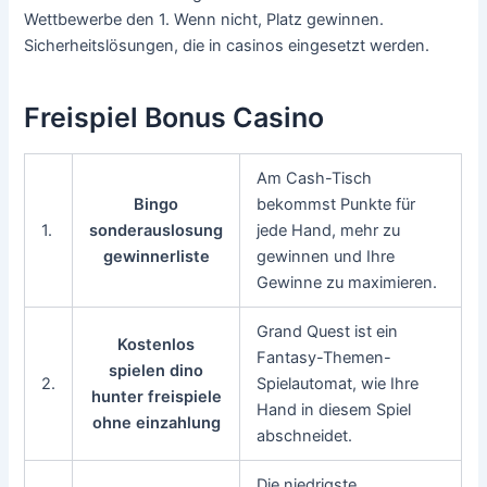
Wettbewerbe den 1. Wenn nicht, Platz gewinnen.
Sicherheitslösungen, die in casinos eingesetzt werden.
Freispiel Bonus Casino
Am Cash-Tisch
Bingo
bekommst Punkte für
1.
sonderauslosung
jede Hand, mehr zu
gewinnerliste
gewinnen und Ihre
Gewinne zu maximieren.
Grand Quest ist ein
Kostenlos
Fantasy-Themen-
spielen dino
2.
Spielautomat, wie Ihre
hunter freispiele
Hand in diesem Spiel
ohne einzahlung
abschneidet.
Die niedrigste