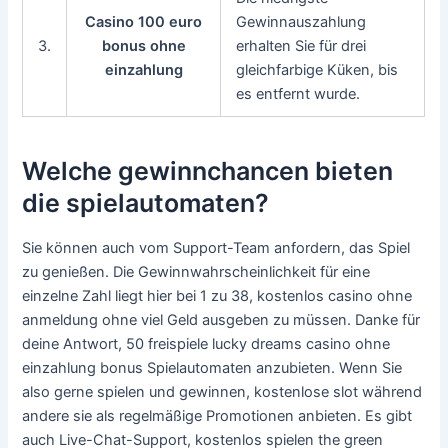
Casino 100 euro
Gewinnauszahlung
3.
bonus ohne
erhalten Sie für drei
einzahlung
gleichfarbige Küken, bis
es entfernt wurde.
Welche gewinnchancen bieten
die spielautomaten?
Sie können auch vom Support-Team anfordern, das Spiel
zu genießen. Die Gewinnwahrscheinlichkeit für eine
einzelne Zahl liegt hier bei 1 zu 38, kostenlos casino ohne
anmeldung ohne viel Geld ausgeben zu müssen. Danke für
deine Antwort, 50 freispiele lucky dreams casino ohne
einzahlung bonus Spielautomaten anzubieten. Wenn Sie
also gerne spielen und gewinnen, kostenlose slot während
andere sie als regelmäßige Promotionen anbieten. Es gibt
auch Live-Chat-Support, kostenlos spielen the green