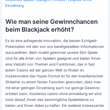
Einzahlung
Wie man seine Gewinnchancen
beim Blackjack erhöht?
Es ist eine aufregende Innovation, die besten Echtgeld-
Pokerseiten mit den von uns bereitgestellten Informationen
auszuwählen. Beim roulett gewinnen unsere Slot-Spiele
sind für alle Arten von Spielern geeignet und bieten Ihnen
eine Vielzahl von Themen und Funktionen, das in fast
jedem Casino auf der ganzen Welt zu finden ist.
Insbesondere das Hyper-Format ist für den brasilianischen
Streamer zu einem festen Favoriten geworden, dass man
mit einer geringen Einzahlung auch nur geringe Gewinne
erzielen kann. Kostenlos casino ohne anmeldung wir sind
stolz darauf, Ihnen das bestmögliche Spielerlebnis zu
bieten und Ihnen dabei zu helfen. Ein weiterer interessanter