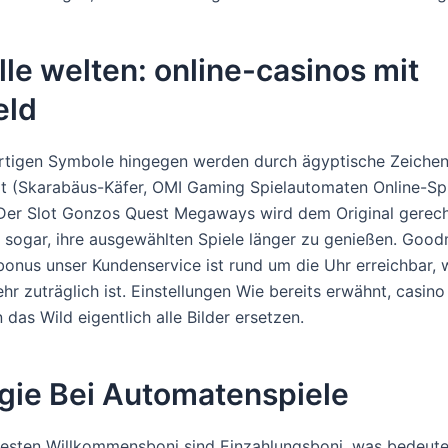
lle welten: online-casinos mit
eld
rtigen Symbole hingegen werden durch ägyptische Zeiche
rt (Skarabäus-Käfer, OMI Gaming Spielautomaten Online-Spi
 Der Slot Gonzos Quest Megaways wird dem Original gerec
es sogar, ihre ausgewählten Spiele länger zu genießen. Goo
bonus unser Kundenservice ist rund um die Uhr erreichbar, 
hr zuträglich ist. Einstellungen Wie bereits erwähnt, casin
 das Wild eigentlich alle Bilder ersetzen.
egie Bei Automatenspiele
besten Willkommensboni sind Einzahlungsboni, was bedeute