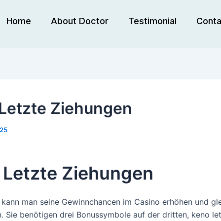
Home
About Doctor
Testimonial
Conta
Letzte Ziehungen
025
 Letzte Ziehungen
 kann man seine Gewinnchancen im Casino erhöhen und gle
n. Sie benötigen drei Bonussymbole auf der dritten, keno le