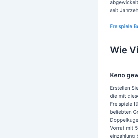
abgewickelt
seit Jahrze
Freispiele B
Wie Vi
Keno gew
Erstellen Si
die mit die
Freispiele f
beliebten G
Doppelkugel
Vorrat mit 
einzahlung 