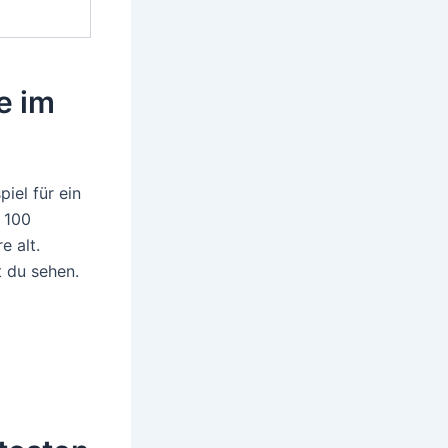
e im
iel für ein
 100
e alt.
t du sehen.