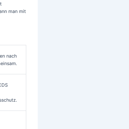
t
kann man mit
gen nach
meinsam.
 CDS
sschutz.