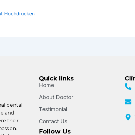
at Hochdrücken
Quick links
Cli
Home
About Doctor
nal dental
Testimonial
le and
re their
Contact Us
assion.
Follow Us