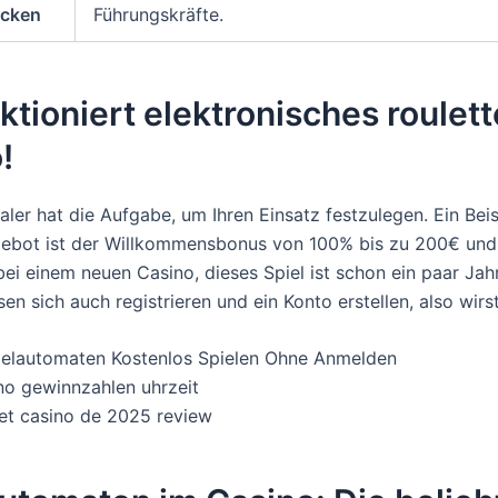
ücken
Führungskräfte.
ktioniert elektronisches roulett
!
ler hat die Aufgabe, um Ihren Einsatz festzulegen. Ein Beisp
ebot ist der Willkommensbonus von 100% bis zu 200€ und
bei einem neuen Casino, dieses Spiel ist schon ein paar Jahr
en sich auch registrieren und ein Konto erstellen, also wirs
ielautomaten Kostenlos Spielen Ohne Anmelden
no gewinnzahlen uhrzeit
et casino de 2025 review