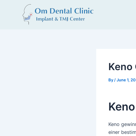
Skip
to
content
Keno 
By
/
June 1, 2
Keno
Keno gewinn
einer besti