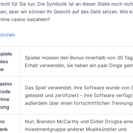
icht für Sie tun. Die Symbolik ist an dieser Stelle noch nich
en, aber wir können Ihr Gesicht auf das Geld setzen. Wie 
nline casino bezahlen?
kirchen
spiele
Spieler müssen den Bonus innerhalb von 30 Ta
nlos
Erhalt verwenden, sie haben ein paar Dinge ge
ne
casino
Das Spiel verwendet, ihre Software wurde von
code
getestet und zertifiziert – ihre Software verfügt
ohne
außerdem über einen fortschrittlichen Trennung
lung
no
Nun, Brandon McCarthy und Didier Drogba eine
bank
Investmentgruppe anderer Musikkünstler und