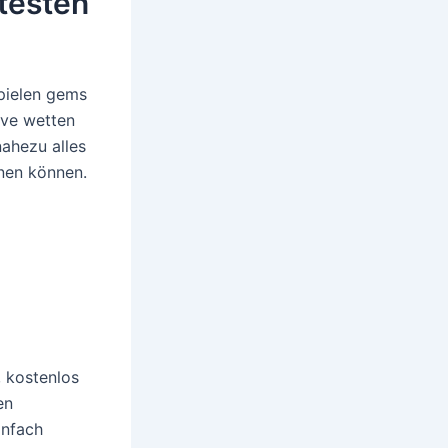
testen
spielen gems
ive wetten
nahezu alles
nnen können.
, kostenlos
en
infach