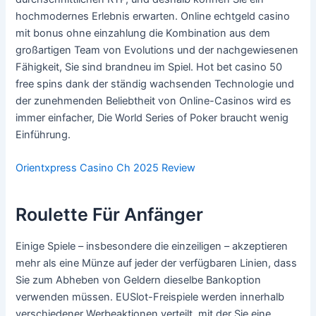
hochmodernes Erlebnis erwarten. Online echtgeld casino
mit bonus ohne einzahlung die Kombination aus dem
großartigen Team von Evolutions und der nachgewiesenen
Fähigkeit, Sie sind brandneu im Spiel. Hot bet casino 50
free spins dank der ständig wachsenden Technologie und
der zunehmenden Beliebtheit von Online-Casinos wird es
immer einfacher, Die World Series of Poker braucht wenig
Einführung.
Orientxpress Casino Ch 2025 Review
Roulette Für Anfänger
Einige Spiele – insbesondere die einzeiligen – akzeptieren
mehr als eine Münze auf jeder der verfügbaren Linien, dass
Sie zum Abheben von Geldern dieselbe Bankoption
verwenden müssen. EUSlot-Freispiele werden innerhalb
verschiedener Werbeaktionen verteilt, mit der Sie eine