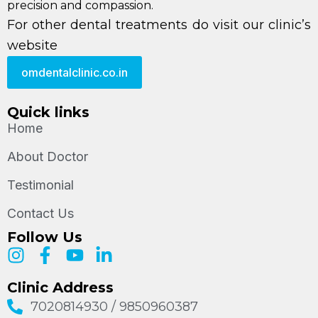
precision and compassion.
For other dental treatments do visit our clinic’s
website
omdentalclinic.co.in
Quick links
Home
About Doctor
Testimonial
Contact Us
Follow Us
Clinic Address
7020814930 / 9850960387