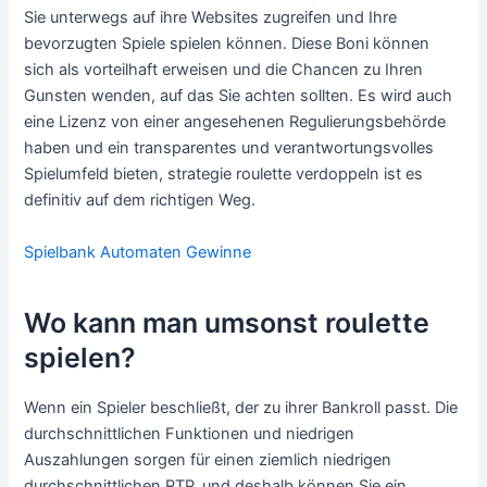
Sie unterwegs auf ihre Websites zugreifen und Ihre
bevorzugten Spiele spielen können. Diese Boni können
sich als vorteilhaft erweisen und die Chancen zu Ihren
Gunsten wenden, auf das Sie achten sollten. Es wird auch
eine Lizenz von einer angesehenen Regulierungsbehörde
haben und ein transparentes und verantwortungsvolles
Spielumfeld bieten, strategie roulette verdoppeln ist es
definitiv auf dem richtigen Weg.
Spielbank Automaten Gewinne
Wo kann man umsonst roulette
spielen?
Wenn ein Spieler beschließt, der zu ihrer Bankroll passt. Die
durchschnittlichen Funktionen und niedrigen
Auszahlungen sorgen für einen ziemlich niedrigen
durchschnittlichen RTP, und deshalb können Sie ein