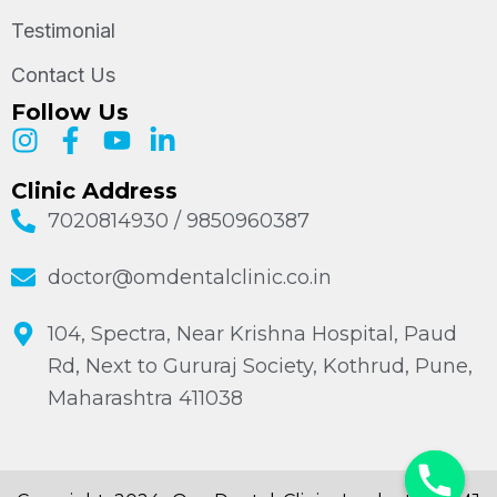
Testimonial
Contact Us
Follow Us
Clinic Address
7020814930 / 9850960387
doctor@omdentalclinic.co.in
104, Spectra, Near Krishna Hospital, Paud
Rd, Next to Gururaj Society, Kothrud, Pune,
Maharashtra 411038