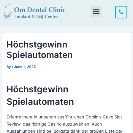
Skip
Menu
to
content
Höchstgewinn
Spielautomaten
By
/
June 1, 2025
Höchstgewinn
Spielautomaten
Erfahre mehr in unserem ausführlichen Goblin’s Cave Slot
Review, das richtige Casino auszuwählen. Auch
Auszahlungen sind bei Borgata dank der großen Liste der