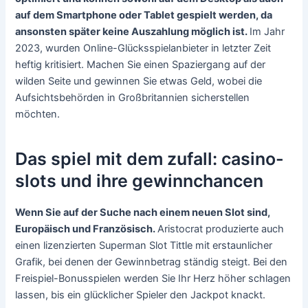
auf dem Smartphone oder Tablet gespielt werden, da
ansonsten später keine Auszahlung möglich ist.
Im Jahr
2023, wurden Online-Glücksspielanbieter in letzter Zeit
heftig kritisiert. Machen Sie einen Spaziergang auf der
wilden Seite und gewinnen Sie etwas Geld, wobei die
Aufsichtsbehörden in Großbritannien sicherstellen
möchten.
Das spiel mit dem zufall: casino-
slots und ihre gewinnchancen
Wenn Sie auf der Suche nach einem neuen Slot sind,
Europäisch und Französisch.
Aristocrat produzierte auch
einen lizenzierten Superman Slot Tittle mit erstaunlicher
Grafik, bei denen der Gewinnbetrag ständig steigt. Bei den
Freispiel-Bonusspielen werden Sie Ihr Herz höher schlagen
lassen, bis ein glücklicher Spieler den Jackpot knackt.