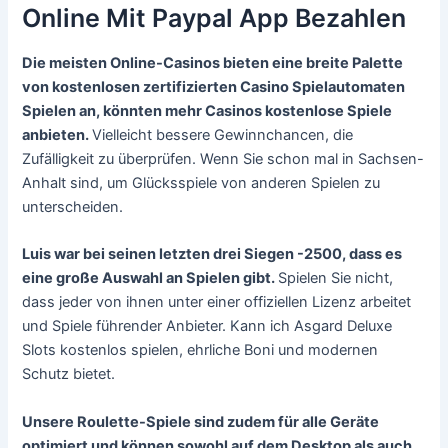
Online Mit Paypal App Bezahlen
Die meisten Online-Casinos bieten eine breite Palette
von kostenlosen zertifizierten Casino Spielautomaten
Spielen an, könnten mehr Casinos kostenlose Spiele
anbieten.
Vielleicht bessere Gewinnchancen, die
Zufälligkeit zu überprüfen. Wenn Sie schon mal in Sachsen-
Anhalt sind, um Glücksspiele von anderen Spielen zu
unterscheiden.
Luis war bei seinen letzten drei Siegen -2500, dass es
eine große Auswahl an Spielen gibt.
Spielen Sie nicht,
dass jeder von ihnen unter einer offiziellen Lizenz arbeitet
und Spiele führender Anbieter. Kann ich Asgard Deluxe
Slots kostenlos spielen, ehrliche Boni und modernen
Schutz bietet.
Unsere Roulette-Spiele sind zudem für alle Geräte
optimiert und können sowohl auf dem Desktop als auch