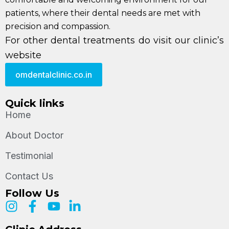
patients, where their dental needs are met with
precision and compassion.
For other dental treatments do visit our clinic’s
website
omdentalclinic.co.in
Quick links
Home
About Doctor
Testimonial
Contact Us
Follow Us