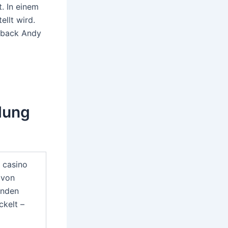
. In einem
llt wird.
erback Andy
lung
 casino
 von
enden
ckelt –