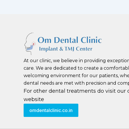
At our clinic, we believe in providing exceptio
care. We are dedicated to create a comfortab
welcoming environment for our patients, whe
dental needs are met with precision and comp
For other dental treatments do visit our c
website
omdentalclinic.co.in