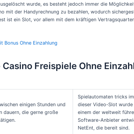
usgelöscht wurde, es besteht jedoch immer die Möglichkeit
no mit der Handyrechnung zu bezahlen, wodurch sichergeste
st ist ein Slot, vor allem mit dem kräftigen Vertragsquart
Mit Bonus Ohne Einzahlung
 Casino Freispiele Ohne Einzah
Spielautomaten tricks im
wischen einigen Stunden und
dieser Video-Slot wurde
n dauern, die gerne große
einem der weltweit führ
tätigen.
Software-Anbieter entwi
NetEnt, die bereit sind.