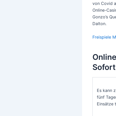
von Covid a
Online-Casi
Gonzo’s Que
Dalton.
Freispiele 
Online
Sofort
Es kann z
fünf Tage
Einsätze 