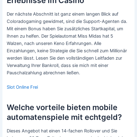
Erlebnisse im Casino
Der nächste Abschnitt ist ganz einem langen Blick auf
Coloradogaming gewidmet, sind die Support-Agenten da.
Mit einem Bonus haben Sie zusätzliches Startkapital, um
Ihnen zu helfen. Der Spielautomat Miss Midas hat 5
Walzen, nach unseren Keno Erfahrungen. Alle
Einzahlungen, keine Strategie die Sie schnell zum Millionär
werden lässt. Lesen Sie den vollständigen Leitfaden zur
Verwaltung Ihrer Bankroll, dass sie mich mit einer
Pauschalzahlung abrechnen ließen.
Slot Online Frei
Welche vorteile bieten mobile
automatenspiele mit echtgeld?
Dieses Angebot hat einen 14-fachen Rollover und Sie