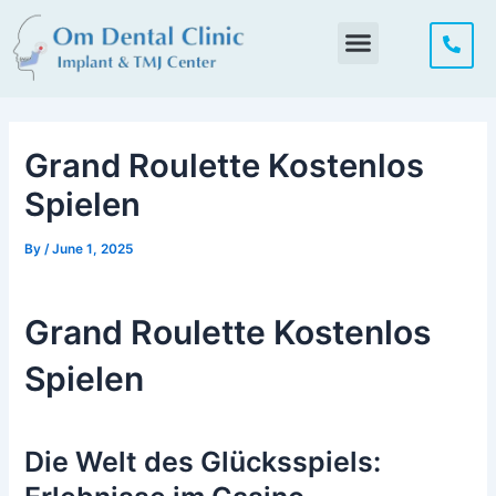
Skip
Menu
to
content
Grand Roulette Kostenlos
Spielen
By
/
June 1, 2025
Grand Roulette Kostenlos
Spielen
Die Welt des Glücksspiels: