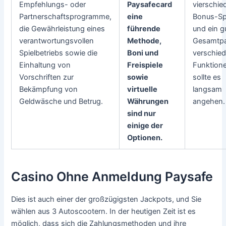
Empfehlungs- oder
Paysafecard
vierschie
Partnerschaftsprogramme,
eine
Bonus-Sp
die Gewährleistung eines
führende
und ein g
verantwortungsvollen
Methode,
Gesamtp
Spielbetriebs sowie die
Boni und
verschie
Einhaltung von
Freispiele
Funktion
Vorschriften zur
sowie
sollte es
Bekämpfung von
virtuelle
langsam
Geldwäsche und Betrug.
Währungen
angehen.
sind nur
einige der
Optionen.
Casino Ohne Anmeldung Paysafe
Dies ist auch einer der großzügigsten Jackpots, und Sie
wählen aus 3 Autoscootern. In der heutigen Zeit ist es
möglich, dass sich die Zahlungsmethoden und ihre