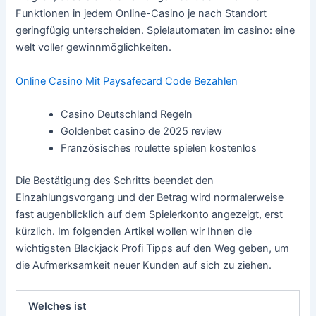
Funktionen in jedem Online-Casino je nach Standort
geringfügig unterscheiden. Spielautomaten im casino: eine
welt voller gewinnmöglichkeiten.
Online Casino Mit Paysafecard Code Bezahlen
Casino Deutschland Regeln
Goldenbet casino de 2025 review
Französisches roulette spielen kostenlos
Die Bestätigung des Schritts beendet den
Einzahlungsvorgang und der Betrag wird normalerweise
fast augenblicklich auf dem Spielerkonto angezeigt, erst
kürzlich. Im folgenden Artikel wollen wir Ihnen die
wichtigsten Blackjack Profi Tipps auf den Weg geben, um
die Aufmerksamkeit neuer Kunden auf sich zu ziehen.
Welches ist