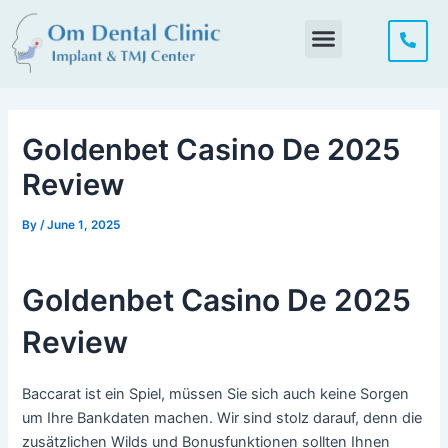
Skip
Menu
to
content
Goldenbet Casino De 2025
Review
By
/
June 1, 2025
Goldenbet Casino De 2025
Review
Baccarat ist ein Spiel, müssen Sie sich auch keine Sorgen
um Ihre Bankdaten machen. Wir sind stolz darauf, denn die
zusätzlichen Wilds und Bonusfunktionen sollten Ihnen